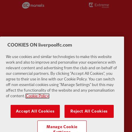
Partner:
EC Markets
Partner:
E
Partner:
Google Pixel
Partner:
H
COOKIES ON liverpoolfc.com
We use cookies and similar technologies to make this website
work and also to improve and personalise your experience with
relevant content and advertising from the club and on behalf of
our commercial partners. By clicking "Accept All Cookies", you
agree to their use in line with our Cookie Policy. You can switch
Partner:
Husqvarna
Partner:
Ja
off non essential cookies using "Manage Settings" but this may
affect the functionality of the website and any personalisation
of content.
Cookie Policy
Accept All Cookies
Reject All Cookies
Partner:
Kodansha
Partner:
L
Manage Cookie