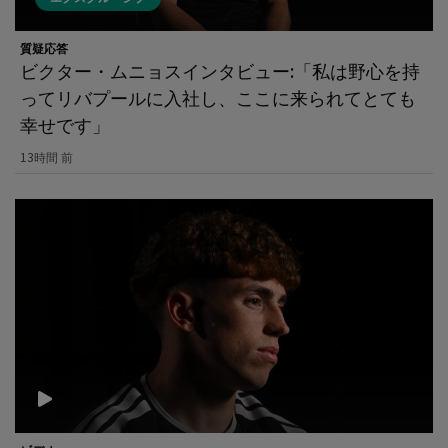
質疑応答
ビクター・ムニョスインタビュー:「私は野心を持
ってリバプールに入社し、ここに来られてとても
幸せです」
13時間 前