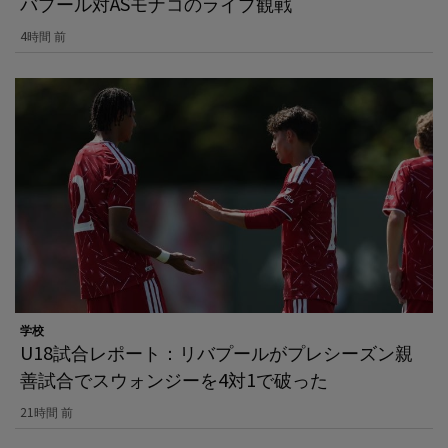
バプール対ASモナコのライブ観戦
4時間 前
学校
U18試合レポート：リバプールがプレシーズン親
善試合でスウォンジーを4対1で破った
21時間 前