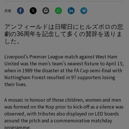
Facebook
Twitter
Email
WhatsApp
LinkedIn
Telegram
共有
アンフィールドは日曜日にヒルズボロの悲
劇の36周年を記念して多くの賛辞を送りま
した。
Liverpool’s Premier League match against West Ham
United was the men’s team’s nearest fixture to April 15,
when in 1989 the disaster at the FA Cup semi-final with
Nottingham Forest resulted in 97 supporters losing
their lives.
A mosaic in honour of those children, women and men
was formed on the Kop prior to kick-off as a silence was
observed, with tributes also displayed on LED boards
around the pitch and a commemorative matchday
programme.