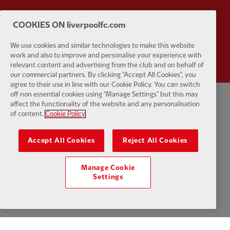
COOKIES ON liverpoolfc.com
Partner:
Wasabi
We use cookies and similar technologies to make this website
work and also to improve and personalise your experience with
relevant content and advertising from the club and on behalf of
our commercial partners. By clicking "Accept All Cookies", you
agree to their use in line with our Cookie Policy. You can switch
off non essential cookies using "Manage Settings" but this may
affect the functionality of the website and any personalisation
プライバシーポリシー
利用規約
反奴隷制
クッキー
ヘルプ
of content.
Cookie Policy
クッキーの設定
お問い合わせ
アクセシビリティ
Accept All Cookies
Reject All Cookies
Manage Cookie
Settings
Facebook
LinkedIn
TikTok
Instagram
Twitter
YouTube
One