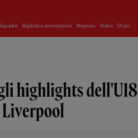
 Squadre
Biglietti e prenotazioni
Negozio
Video
Di più
li highlights dell'U18
 Liverpool