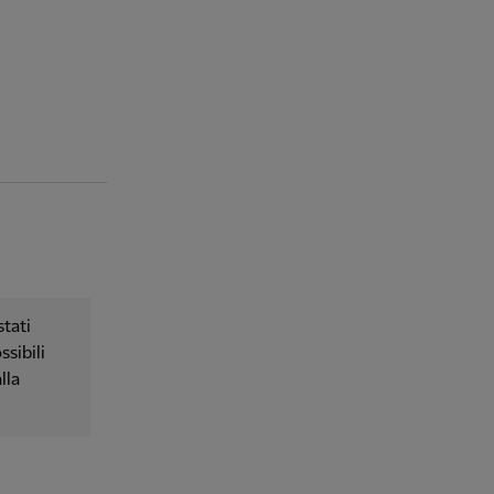
tati
ssibili
lla