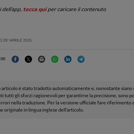
i dell'app,
tocca qui
per caricare il contenuto
O
28º APRILE 2025
Facebook
Twitter
Email
WhatsApp
LinkedIn
Telegram
ERE
articolo è stato tradotto automaticamente e, nonostante siano s
i tutti gli sforzi ragionevoli per garantirne la precisione, sono po
errori nella traduzione. Per la versione ufficiale fare riferimento a
e originale in lingua inglese dell'articolo.