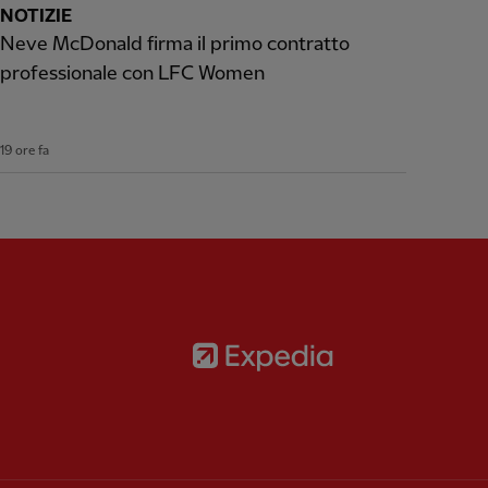
NOTIZIE
Neve McDonald firma il primo contratto
professionale con LFC Women
19 ore fa
Partner:
Expedia
rtner:
AXA