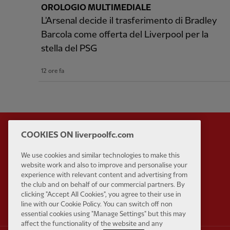
OROLOGIO MULTIMEDIALE
L'Arsenal decide il trasferimento di Bradley
Barcola come offerta del Liverpool per la
stella del PSG
12 ore fa
COOKIES ON liverpoolfc.com
We use cookies and similar technologies to make this
Partner:
Standard Chart
website work and also to improve and personalise your
experience with relevant content and advertising from
the club and on behalf of our commercial partners. By
clicking "Accept All Cookies", you agree to their use in
line with our Cookie Policy. You can switch off non
essential cookies using "Manage Settings" but this may
affect the functionality of the website and any