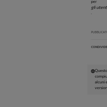
per
gli utent
.
PUBBLICAT
CONDIVID
Questo 
compiut
alcuni 
version