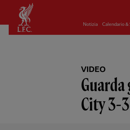
Iniziale
Notizia
Calendario &
VIDEO
Guarda g
City 3-3