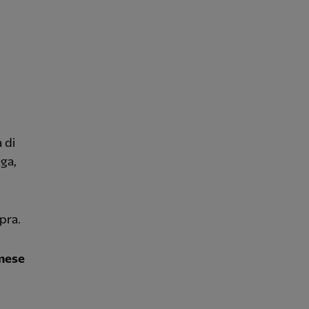
 di
ga,
pra.
 mese