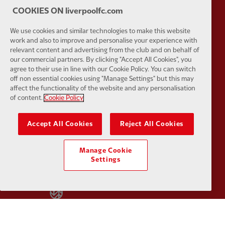
COOKIES ON liverpoolfc.com
We use cookies and similar technologies to make this website
work and also to improve and personalise your experience with
relevant content and advertising from the club and on behalf of
Partner:
Tommy Hilfiger
Partner:
T
our commercial partners. By clicking "Accept All Cookies", you
agree to their use in line with our Cookie Policy. You can switch
off non essential cookies using "Manage Settings" but this may
affect the functionality of the website and any personalisation
of content.
Cookie Policy
Partner:
UPS
Partner:
Vi
Accept All Cookies
Reject All Cookies
Manage Cookie
Settings
Partner:
Wasabi