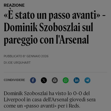
REAZIONE
«È stato un passo avanti» -
Dominik Szoboszlai sul
pareggio con l'Arsenal
PUBBLICATO
8º GENNAIO 2026
DI JOE URQUHART
Facebook
Twitter
Email
WhatsApp
LinkedIn
Telegram
CONDIVIDERE
Dominik Szoboszlai ha visto lo 0-0 del
Liverpool in casa dell'Arsenal giovedì sera
come un «passo avanti» per i Reds.