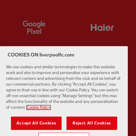
Partner:
Google Pixel
Partner:
H
COOKIES ON liverpoolfc.com
Partner:
Husqvarna
Partner:
Ja
We use cookies and similar technologies to make this website
work and also to improve and personalise your experience with
relevant content and advertising from the club and on behalf of
our commercial partners. By clicking "Accept All Cookies", you
agree to their use in line with our Cookie Policy. You can switch
off non essential cookies using "Manage Settings" but this may
affect the functionality of the website and any personalisation
Partner:
Kodansha
Partner:
L
of content.
Cookie Policy
Accept All Cookies
Reject All Cookies