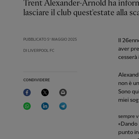
Trent Alexander-Arnold ha informato il Liverpool FC della sua intenzione di
lasciare il club quest'estate alla 
PUBBLICATO
5º MAGGIO 2025
Il 26enn
aver pre
DI LIVERPOOL FC
cesserà 
Alexande
CONDIVIDERE
non è un
Facebook
Twitter
Email
Sono qui
miei sog
WhatsApp
LinkedIn
Telegram
sempre vo
«Dando i
punto in