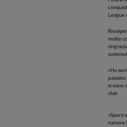
conquist
League d
Rivolgen
molte co
ringrazia
sostenuto
«Ho sent
passato 
si siano
club
.
«Spero s
rumore [