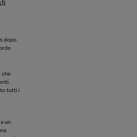
ds dopo
cordo
e che
enti.
o tutti i
 a un
una