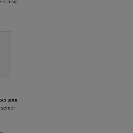
 ora sia
sei anni
o senior
 e