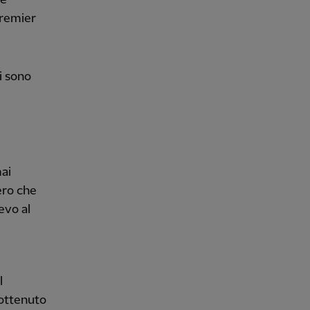
Premier
i sono
mai
ero che
evo al
l
 ottenuto