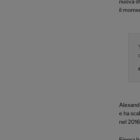
nuova sf
il momen
Alexande
e ha scal
nel 2016
Finora h