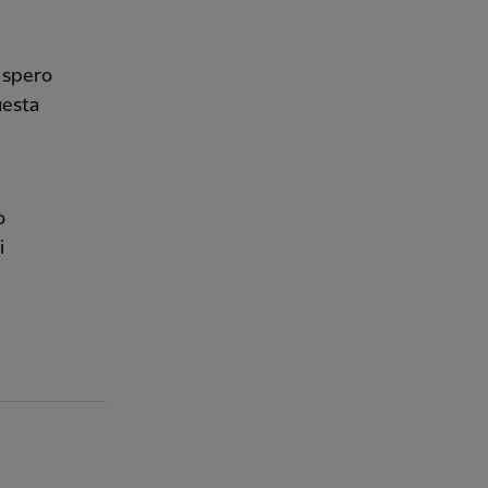
e spero
uesta
o
i