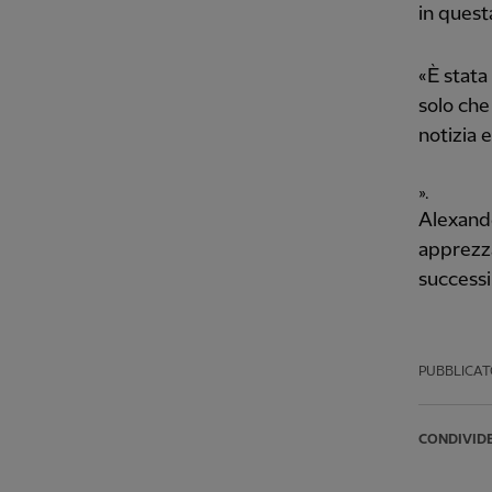
in quest
«È stata
solo che
notizia e
».
Alexande
apprezza
successi
PUBBLICAT
CONDIVID