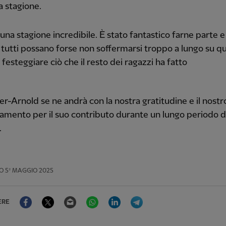
a stagione.
 una stagione incredibile. È stato fantastico farne parte 
 tutti possano forse non soffermarsi troppo a lungo su q
 festeggiare ciò che il resto dei ragazzi ha fatto
r-Arnold se ne andrà con la nostra gratitudine e il nostr
mento per il suo contributo durante un lungo periodo d
.
O
5º MAGGIO 2025
Facebook
Twitter
Email
WhatsApp
LinkedIn
Telegram
ERE