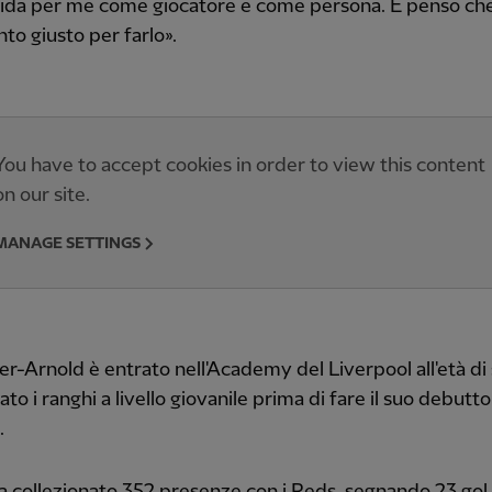
ida per me come giocatore e come persona. E penso che
to giusto per farlo».
You have to accept cookies in order to view this content
on our site.
MANAGE SETTINGS
r-Arnold è entrato nell'Academy del Liverpool all'età di 
ato i ranghi a livello giovanile prima di fare il suo debutt
.
a collezionato 352 presenze con i Reds, segnando 23 gol