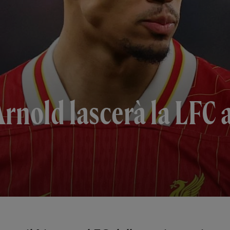
nold lascerà la LFC al