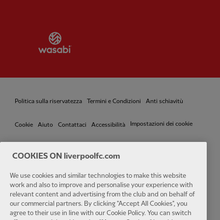
Partner:
Wasabi
Politica sulla riservatezza
Termini e Condizioni
Anti schiavitù
Impostazioni dei cookie
Cookie
Aiuto
Contattaci
Accessibilità
COOKIES ON liverpoolfc.com
Facebook
LinkedIn
TikTok
Instagram
Twitter
YouTube
One
We use cookies and similar technologies to make this website
work and also to improve and personalise your experience with
relevant content and advertising from the club and on behalf of
our commercial partners. By clicking "Accept All Cookies", you
agree to their use in line with our Cookie Policy. You can switch