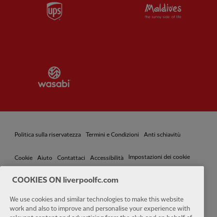
Partner:
UPS
Partner:
Vi
Partner:
Wasabi
Politica sulla riservatezza
Termini e Condizioni
Anti schiavitù
Impostazioni dei cookie
Cookie
Aiuto
Contattaci
Accessibilità
COOKIES ON liverpoolfc.com
We use cookies and similar technologies to make this website
Facebook
LinkedIn
TikTok
Instagram
Twitter
YouTube
One
work and also to improve and personalise your experience with