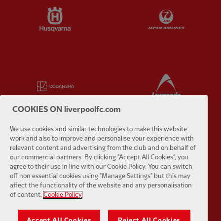
Partner:
Husqvarna
Partner:
Ja
Partner:
Kodansha
Partner:
L
COOKIES ON liverpoolfc.com
We use cookies and similar technologies to make this website
work and also to improve and personalise your experience with
Partner:
Orion
Partner:
P
relevant content and advertising from the club and on behalf of
our commercial partners. By clicking "Accept All Cookies", you
agree to their use in line with our Cookie Policy. You can switch
off non essential cookies using "Manage Settings" but this may
affect the functionality of the website and any personalisation
of content.
Cookie Policy
Partner:
SAS
Partner:
S
Accept All Cookies
Reject All Cookies