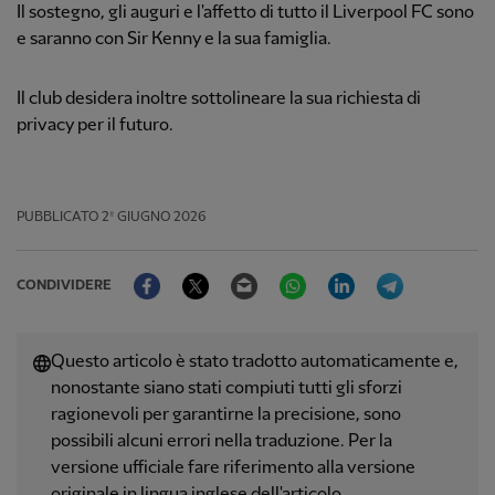
Il sostegno, gli auguri e l'affetto di tutto il Liverpool FC sono
e saranno con Sir Kenny e la sua famiglia.
Il club desidera inoltre sottolineare la sua richiesta di
privacy per il futuro.
PUBBLICATO
2º GIUGNO 2026
Facebook
Twitter
Email
WhatsApp
LinkedIn
Telegram
CONDIVIDERE
Questo articolo è stato tradotto automaticamente e,
nonostante siano stati compiuti tutti gli sforzi
ragionevoli per garantirne la precisione, sono
possibili alcuni errori nella traduzione. Per la
versione ufficiale fare riferimento alla versione
originale in lingua inglese dell'articolo.