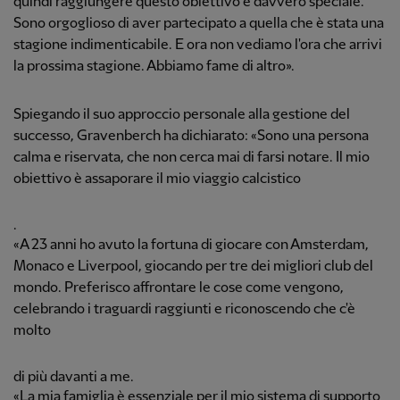
quindi raggiungere questo obiettivo è davvero speciale.
Sono orgoglioso di aver partecipato a quella che è stata una
stagione indimenticabile. E ora non vediamo l'ora che arrivi
la prossima stagione. Abbiamo fame di altro».
Spiegando il suo approccio personale alla gestione del
successo, Gravenberch ha dichiarato: «Sono una persona
calma e riservata, che non cerca mai di farsi notare. Il mio
obiettivo è assaporare il mio viaggio calcistico
.
«A 23 anni ho avuto la fortuna di giocare con Amsterdam,
Monaco e Liverpool, giocando per tre dei migliori club del
mondo. Preferisco affrontare le cose come vengono,
celebrando i traguardi raggiunti e riconoscendo che c'è
molto
di più davanti a me.
«La mia famiglia è essenziale per il mio sistema di supporto