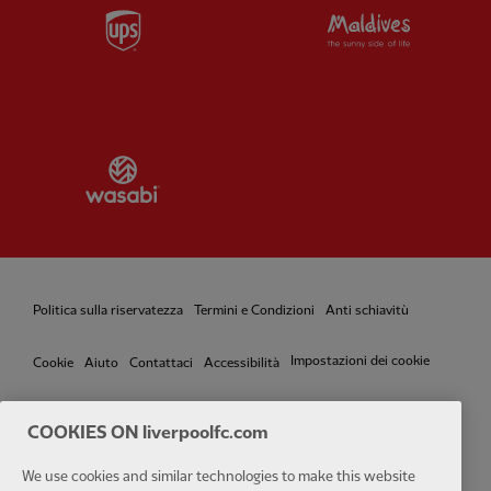
Partner:
UPS
Partner:
Vi
Partner:
Wasabi
Politica sulla riservatezza
Termini e Condizioni
Anti schiavitù
Impostazioni dei cookie
Cookie
Aiuto
Contattaci
Accessibilità
COOKIES ON liverpoolfc.com
We use cookies and similar technologies to make this website
Facebook
LinkedIn
TikTok
Instagram
Twitter
YouTube
One