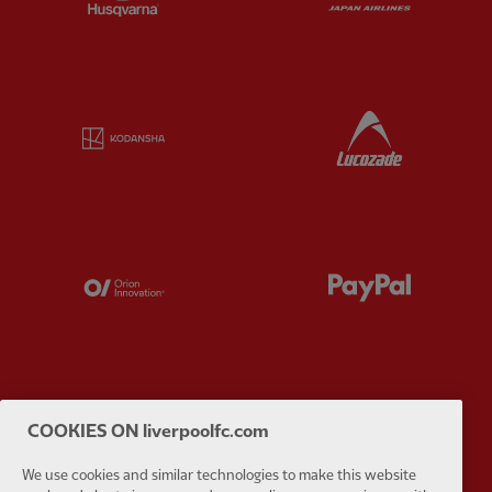
Partner:
Kodansha
Partner:
L
Partner:
Orion
Partner:
P
Partner:
SAS
Partner:
S
COOKIES ON liverpoolfc.com
We use cookies and similar technologies to make this website