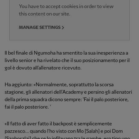
You have to accept cookies in order to view
this content on our site.
MANAGE SETTINGS
Il bel finale di Ngumoha ha smentito la sua inesperienza a
livello senior e ha rivelato che il suo posizionamento per il
gol è dovuto all'allenatore ricevuto.
Ha aggiunto: «Normalmente, soprattutto la scorsa
stagione, gli allenatori dell'Academy e persino gli allenatori
della prima squadra dicono sempre: 'Fai il palo posteriore,
fai il palo posteriore. '
«Il fatto di aver fatto il backpost è semplicemente
pazzesco... quando l'ho visto con Mo [Salah] e poi Dom
[Szoboszlai] che se lo infilavano tra le gambe, ero tipo uno