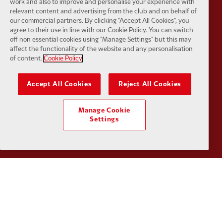
work and also to improve and personalise your experience with
relevant content and advertising from the club and on behalf of
our commercial partners. By clicking "Accept All Cookies", you
agree to their use in line with our Cookie Policy. You can switch
Partner:
Tommy Hilfiger
Partner:
T
off non essential cookies using "Manage Settings" but this may
affect the functionality of the website and any personalisation
of content.
Cookie Policy
Accept All Cookies
Reject All Cookies
Partner:
UPS
Partner:
Vi
Manage Cookie
Settings
Partner:
Wasabi