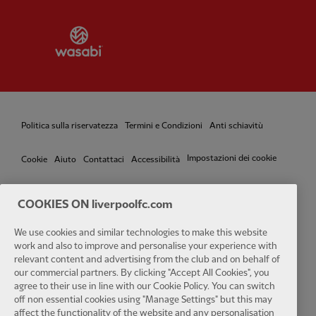
Partner:
Wasabi
Politica sulla riservatezza
Termini e Condizioni
Anti schiavitù
Impostazioni dei cookie
Cookie
Aiuto
Contattaci
Accessibilità
COOKIES ON liverpoolfc.com
Facebook
LinkedIn
TikTok
Instagram
Twitter
YouTube
One
We use cookies and similar technologies to make this website
work and also to improve and personalise your experience with
relevant content and advertising from the club and on behalf of
our commercial partners. By clicking "Accept All Cookies", you
agree to their use in line with our Cookie Policy. You can switch
off non essential cookies using "Manage Settings" but this may
affect the functionality of the website and any personalisation