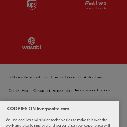
Partner:
UPS
Partner:
Vi
Partner:
Wasabi
Politica sulla riservatezza
Termini e Condizioni
Anti schiavitù
Impostazioni dei cookie
Cookie
Aiuto
Contattaci
Accessibilità
COOKIES ON liverpoolfc.com
We use cookies and similar technologies to make this website
Facebook
LinkedIn
TikTok
Instagram
Twitter
YouTube
One
work and also to improve and personalise your experience with