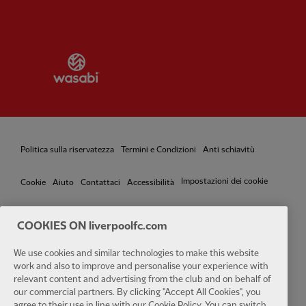
Partner:
Wasabi
Politica sulla riservatezza
Termini e Condizioni
Anti schiavitù
Impostazioni dei cookie
Cookie
Aiuto
Contattaci
Accessibilità
COOKIES ON liverpoolfc.com
Facebook
LinkedIn
TikTok
Instagram
Twitter
YouTube
One
We use cookies and similar technologies to make this website
work and also to improve and personalise your experience with
relevant content and advertising from the club and on behalf of
our commercial partners. By clicking "Accept All Cookies", you
agree to their use in line with our Cookie Policy. You can switch