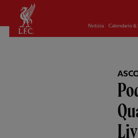
Iniziale
Notizia
Calendario &
ASCO
Pod
Qua
Liv