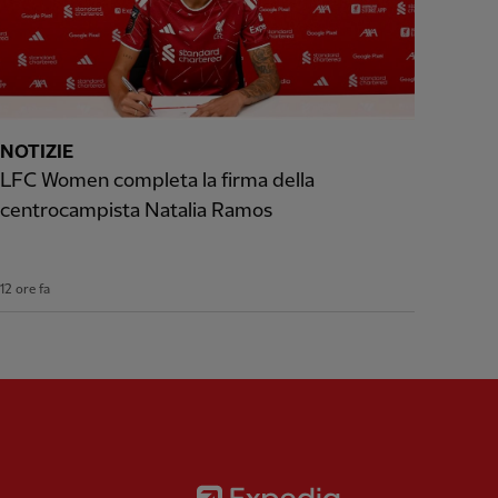
NOTIZIE
LFC Women completa la firma della
centrocampista Natalia Ramos
12 ore fa
Partner:
Expedia
rtner:
AXA