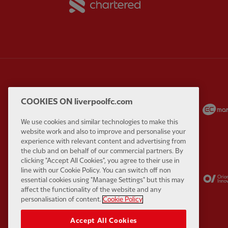
Partner:
Carlsberg
Partner:
EA Sports
COOKIES ON liverpoolfc.com
We use cookies and similar technologies to make this
website work and also to improve and personalise your
experience with relevant content and advertising from
the club and on behalf of our commercial partners. By
clicking "Accept All Cookies", you agree to their use in
Partner:
Kodansha
Partner:
Lucozade
line with our Cookie Policy. You can switch off non
essential cookies using "Manage Settings" but this may
affect the functionality of the website and any
personalisation of content.
Cookie Policy
Accept All Cookies