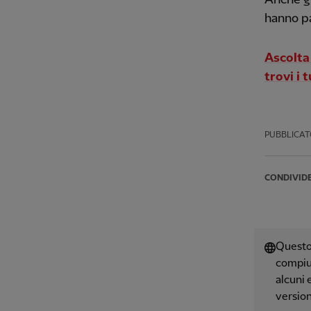
hanno pa
Ascolta
trovi i 
PUBBLICAT
CONDIVID
Questo 
compiut
alcuni 
version