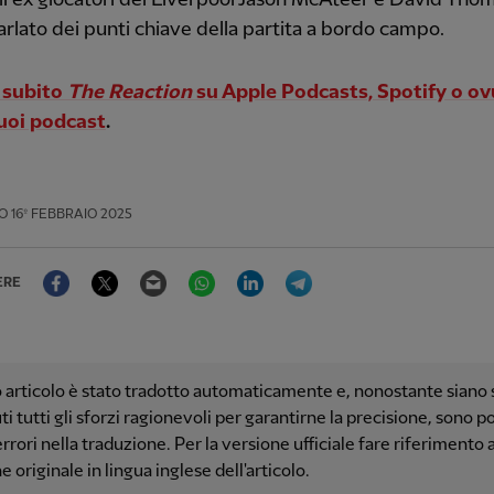
rlato dei punti chiave della partita a bordo campo.
 subito
The Reaction
su
Apple Podcasts, Spotify o o
tuoi podcast
.
O
16º FEBBRAIO 2025
Facebook
Twitter
Email
WhatsApp
LinkedIn
Telegram
ERE
articolo è stato tradotto automaticamente e, nonostante siano s
i tutti gli sforzi ragionevoli per garantirne la precisione, sono po
errori nella traduzione. Per la versione ufficiale fare riferimento a
e originale in lingua inglese dell'articolo.