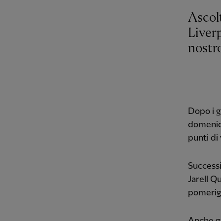
Ascolt
Liver
nostro
Dopo i g
domenica
punti di
Successi
Jarell Q
pomerig
Anche gl