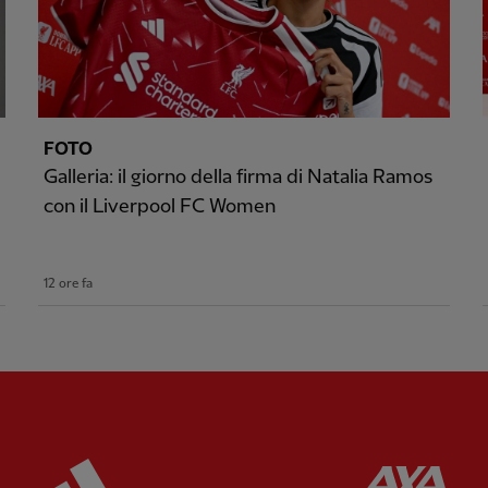
FOTO
Galleria: il giorno della firma di Natalia Ramos
con il Liverpool FC Women
12 ore fa
ered
Partner:
Adidas
Pa