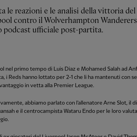
a le reazioni e le analisi della vittoria del
pool contro il Wolverhampton Wanderers
 podcast ufficiale post-partita.
ol nel primo tempo di Luis Diaz e Mohamed Salah ad Anf
, i Reds hanno lottato per 2-1 che li ha mantenuti con s
 vantaggio in vetta alla Premier League.
vamente, abbiamo parlato con l'allenatore Arne Slot, il d
uansah e il centrocampista Wataru Endo per le loro valuta
gio.
i ex giocatori del Liverpool Jason McAteer e David Th