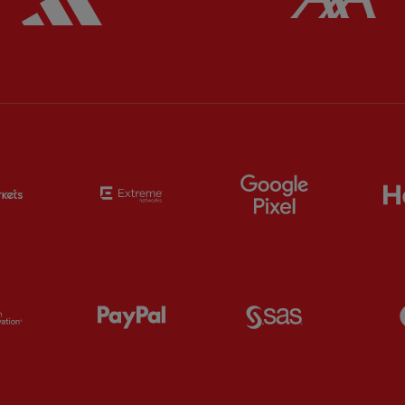
Partner:
EC Markets
Partner:
Extreme
Partner:
Google
Partner:
Orion
Partner:
Paypal
Partner:
SAS