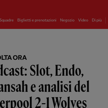
 Squadre
Biglietti e prenotazioni
Negozio
Video
Di più
LTA ORA
cast: Slot, Endo,
nsah e analisi del
erpool 2-1 Wolves