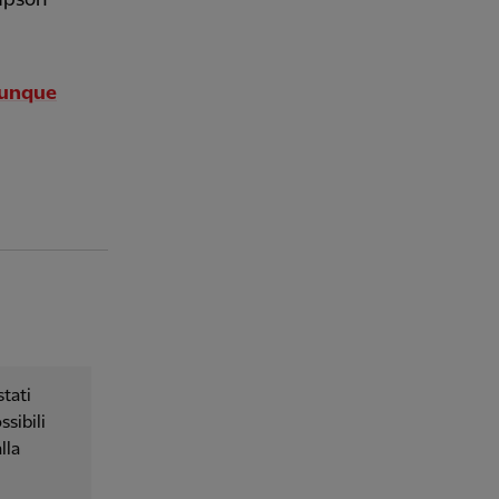
vunque
tati
ssibili
lla