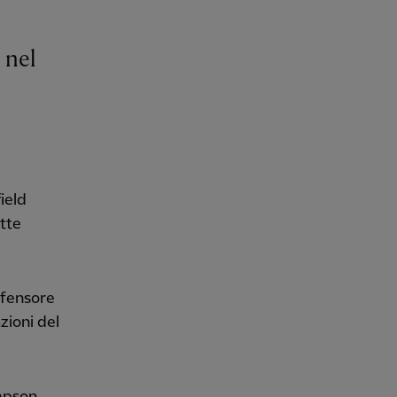
 nel
ield
ette
ifensore
zioni del
ompson