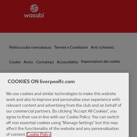
Partner:
Wasabi
Politica sulla riservatezza
Termini e Condizioni
Anti schiavitù
Impostazioni dei cookie
Cookie
Aiuto
Contattaci
Accessibilità
COOKIES ON liverpoolfc.com
Facebook
LinkedIn
TikTok
Instagram
Twitter
YouTube
One
We use cookies and similar technologies to make this website
work and also to improve and personalise your experience with
relevant content and advertising from the club and on behalf of
our commercial partners. By clicking "Accept All Cookies", you
agree to their use in line with our Cookie Policy. You can switch
off non essential cookies using "Manage Settings" but this may
affect the functionality of the website and any personalisation
Download the official LFC app
of content.
Cookie Policy