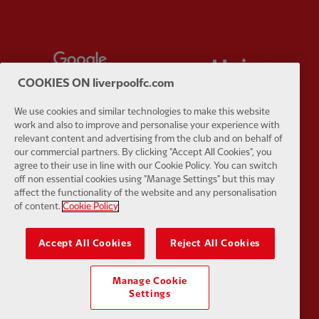
Partner:
Google Pixel
Partner:
H
COOKIES ON liverpoolfc.com
We use cookies and similar technologies to make this website
work and also to improve and personalise your experience with
relevant content and advertising from the club and on behalf of
Partner:
Husqvarna
Partner:
Ja
our commercial partners. By clicking "Accept All Cookies", you
agree to their use in line with our Cookie Policy. You can switch
off non essential cookies using "Manage Settings" but this may
affect the functionality of the website and any personalisation
of content.
Cookie Policy
Accept All Cookies
Reject All Cookies
Partner:
Kodansha
Partner:
L
Manage Cookie
Settings