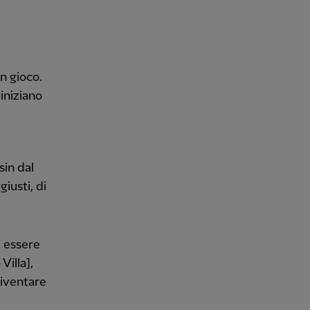
n gioco.
iniziano
sin dal
iusti, di
 essere
Villa],
diventare