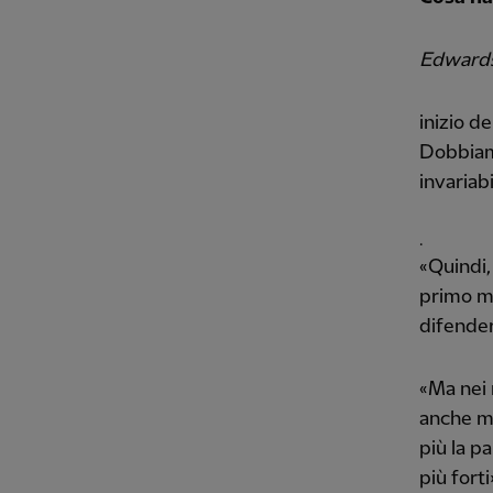
Edwards,
inizio d
Dobbiamo
invariab
.
«Quindi,
primo mi
difender
«Ma nei 
anche mo
più la p
più forti