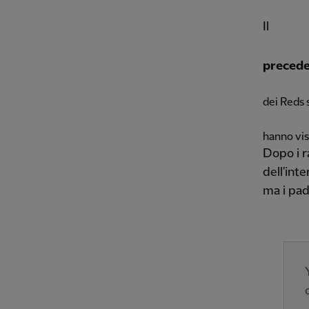
Il
precede
dei Reds 
hanno vis
Dopo i r
dell'int
ma i pad