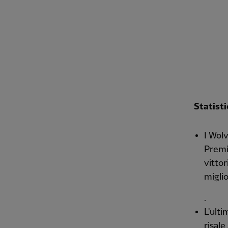
Statist
I Wolv
Premi
vitto
miglio
.
L'ult
risale