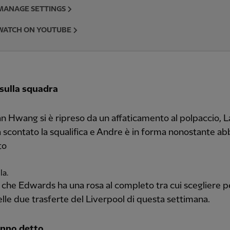
MANAGE SETTINGS
WATCH ON YOUTUBE
 sulla squadra
 Hwang si è ripreso da un affaticamento al polpaccio, L
a scontato la squalifica e Andre è in forma nonostante ab
to
la.
a che Edwards ha una rosa al completo tra cui scegliere pe
lle due trasferte del Liverpool di questa settimana.
nno detto