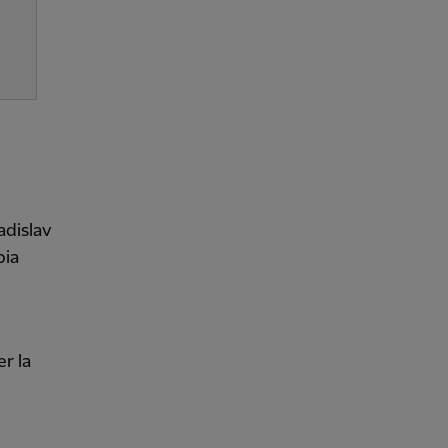
adislav
bia
r la