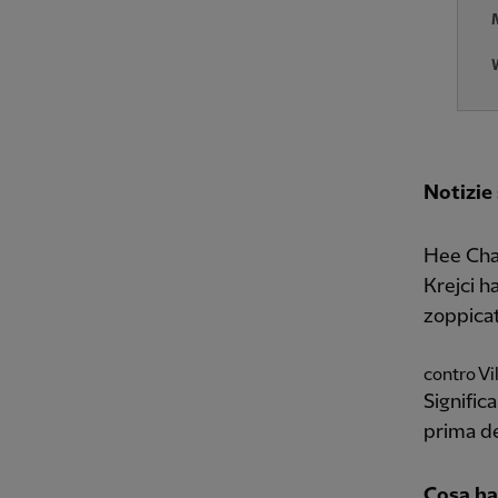
Notizie
Hee Chan
Krejci h
zoppica
contro Vil
Signific
prima de
Cosa ha