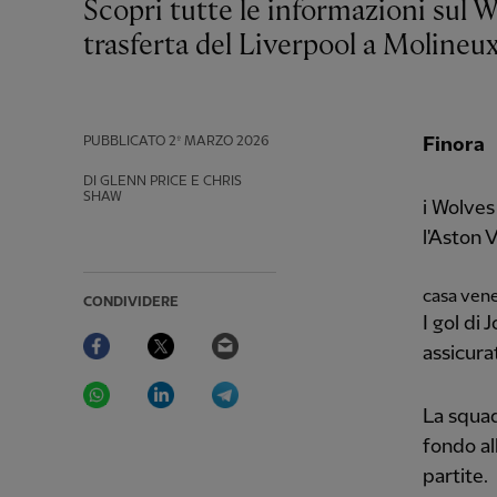
Scopri tutte le informazioni sul Wolverhampton Wanderers in vista della
trasferta del Liverpool a Molineu
PUBBLICATO
2º MARZO 2026
Finora
DI GLENN PRICE E CHRIS
SHAW
i Wolves
l'Aston V
casa vene
CONDIVIDERE
I gol d
Facebook
Twitter
Email
assicurat
WhatsApp
LinkedIn
Telegram
La squad
fondo al
partite.