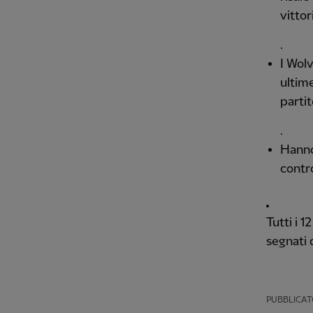
vittor
.
I Wol
ultim
parti
.
Hanno
contro
Tutti i 
segnati 
PUBBLICAT