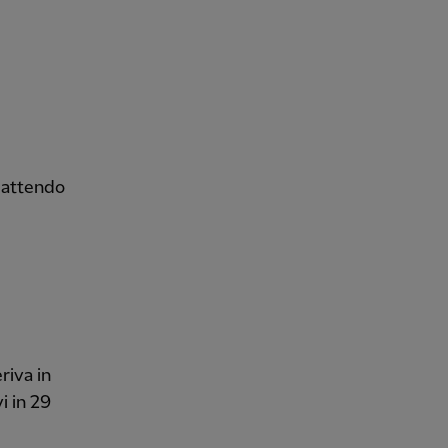
 battendo
riva in
i in 29