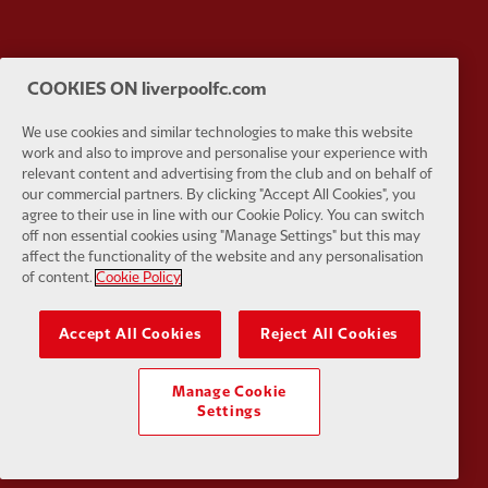
Partner:
Orion
Partner:
P
COOKIES ON liverpoolfc.com
We use cookies and similar technologies to make this website
work and also to improve and personalise your experience with
relevant content and advertising from the club and on behalf of
our commercial partners. By clicking "Accept All Cookies", you
agree to their use in line with our Cookie Policy. You can switch
Partner:
SAS
Partner:
S
off non essential cookies using "Manage Settings" but this may
affect the functionality of the website and any personalisation
of content.
Cookie Policy
Accept All Cookies
Reject All Cookies
Partner:
Tommy Hilfiger
Partner:
T
Manage Cookie
Settings