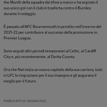
the Month della squadra dai tifosi a marzo e ha segnato il
suo unico gol con il club in trasferta contro il Burnley
durante il rodaggio.
È passato all'AFC Bournemouth in prestito nell'inverno del
2021-22 per contribuire al successo della promozione in
Premier League.
Sono seguiti altri periodi temporanei al Celtic, al Cardiff
City e, più recentemente, al Derby County.
Ora che Nat inizia un nuovo capitolo della sua carriera, tutti
in LFC lo ringraziano per il suo impegno e gli augurano il
meglio per il futuro.
PUBBLICATO
23º GIUGNO 2025