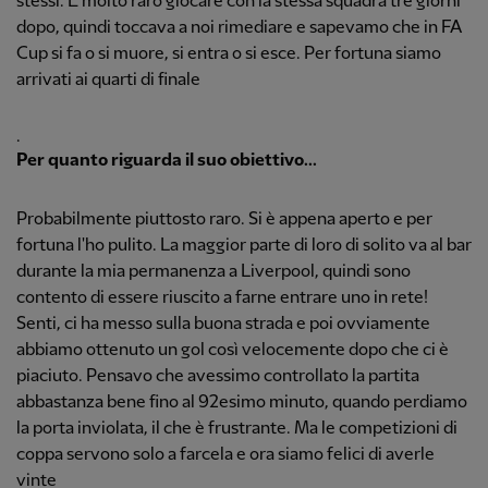
stessi. È molto raro giocare con la stessa squadra tre giorni
dopo, quindi toccava a noi rimediare e sapevamo che in FA
Cup si fa o si muore, si entra o si esce. Per fortuna siamo
arrivati ai quarti di finale
.
Per quanto riguarda il suo obiettivo...
Probabilmente piuttosto raro. Si è appena aperto e per
fortuna l'ho pulito. La maggior parte di loro di solito va al bar
durante la mia permanenza a Liverpool, quindi sono
contento di essere riuscito a farne entrare uno in rete!
Senti, ci ha messo sulla buona strada e poi ovviamente
abbiamo ottenuto un gol così velocemente dopo che ci è
piaciuto. Pensavo che avessimo controllato la partita
abbastanza bene fino al 92esimo minuto, quando perdiamo
la porta inviolata, il che è frustrante. Ma le competizioni di
coppa servono solo a farcela e ora siamo felici di averle
vinte