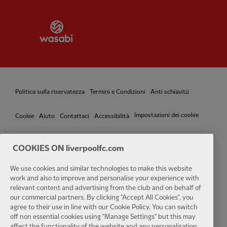
Partner:
Wasabi
Politica sulla riservatezza
Termini e Condizioni
Anti schiavitù
Impostazioni dei cookie
Cookie
Aiuto
Contattaci
Accessibilità
COOKIES ON liverpoolfc.com
We use cookies and similar technologies to make this website
Facebook
LinkedIn
TikTok
Instagram
Twitter
YouTube
One
work and also to improve and personalise your experience with
relevant content and advertising from the club and on behalf of
our commercial partners. By clicking "Accept All Cookies", you
agree to their use in line with our Cookie Policy. You can switch
off non essential cookies using "Manage Settings" but this may
affect the functionality of the website and any personalisation