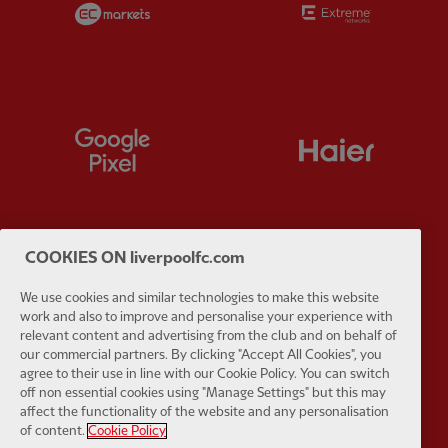
Partner:
Google Pixel
Partner:
H
COOKIES ON liverpoolfc.com
Partner:
Husqvarna
Partner:
Ja
We use cookies and similar technologies to make this website
work and also to improve and personalise your experience with
relevant content and advertising from the club and on behalf of
our commercial partners. By clicking "Accept All Cookies", you
agree to their use in line with our Cookie Policy. You can switch
off non essential cookies using "Manage Settings" but this may
Partner:
Kodansha
Partner:
L
affect the functionality of the website and any personalisation
of content.
Cookie Policy