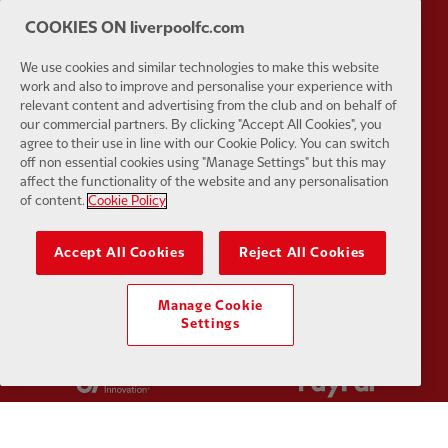
COOKIES ON liverpoolfc.com
We use cookies and similar technologies to make this website
work and also to improve and personalise your experience with
Partner:
Husqvarna
Partner:
Ja
relevant content and advertising from the club and on behalf of
our commercial partners. By clicking "Accept All Cookies", you
agree to their use in line with our Cookie Policy. You can switch
off non essential cookies using "Manage Settings" but this may
affect the functionality of the website and any personalisation
of content.
Cookie Policy
Partner:
Kodansha
Partner:
L
Accept All Cookies
Reject All Cookies
Manage Cookie
Settings
Partner:
Orion
Partner:
P