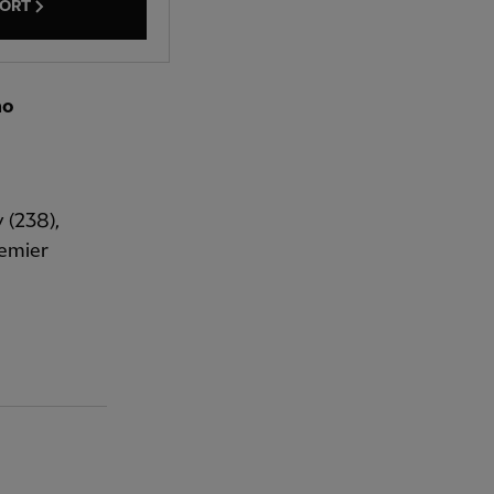
PORT
no
 (238),
remier