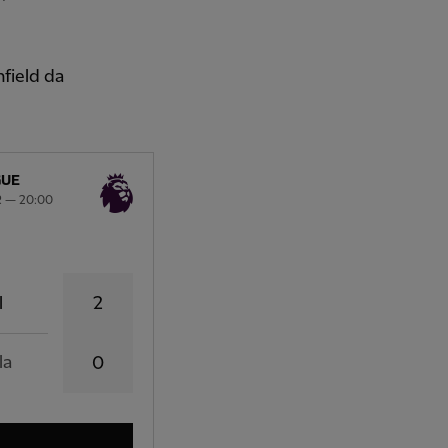
field da
GUE
 — 20:00
2
l
la
0