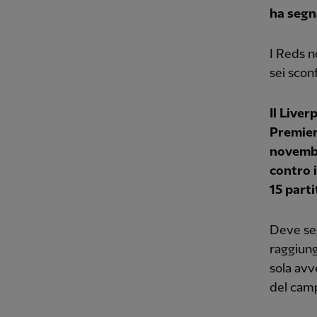
ha segn
I Reds n
sei scon
Il Liver
Premier
novembr
contro i
15 parti
Deve se
raggiung
sola avv
del cam