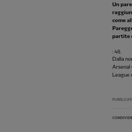
Un pare
raggiun
come al
Paregge
partite 
: 48.
Dalla no
Arsenal 
League di
PUBBLICAT
CONDIVID