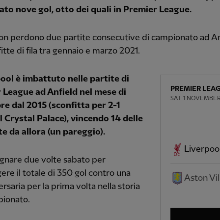
ato nove gol, otto dei quali in Premier League.
on perdono due partite consecutive di campionato ad An
fitte di fila tra gennaio e marzo 2021.
pool è imbattuto nelle partite di
PREMIER LEA
 League ad Anfield nel mese di
SAT 1 NOVEMBER
e dal 2015 (sconfitta per 2-1
l Crystal Palace), vincendo 14 delle
te da allora (un pareggio).
Liverpoo
gnare due volte sabato per
ere il totale di 350 gol contro una
Aston Vil
ersaria per la prima volta nella storia
pionato.