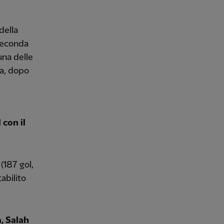
della
 seconda
una delle
la, dopo
con il
(187 gol,
abilito
, Salah