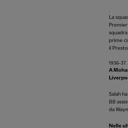
.
La squad
Premier 
squadra 
prime ci
il Prest
1936-37.
A Moham
Liverpo
Salah ha
88 assis
da Wayne
Nelle ul