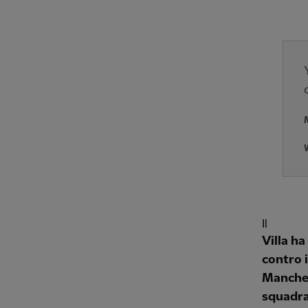
Il
Villa ha
contro i
Manches
squadra