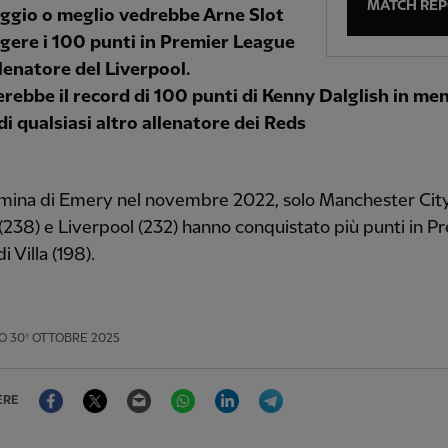
MATCH RE
ggio o meglio vedrebbe Arne Slot
gere i 100 punti in Premier League
lenatore del Liverpool.
rebbe il record di 100 punti di Kenny Dalglish in me
di qualsiasi altro allenatore dei Reds
mina di Emery nel novembre 2022, solo Manchester City
(238) e Liverpool (232) hanno conquistato più punti in P
 Villa (198).
O
30º OTTOBRE 2025
Facebook
Twitter
Email
WhatsApp
LinkedIn
Telegram
ERE