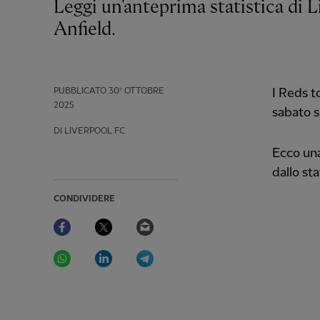
Leggi un'anteprima statistica di Liverpool-Aston Villa in Premier League ad
Anfield.
PUBBLICATO
30º OTTOBRE
I Reds t
2025
sabato s
DI LIVERPOOL FC
Ecco una
dallo st
CONDIVIDERE
Facebook
Twitter
Email
WhatsApp
LinkedIn
Telegram