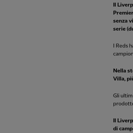
Il Liver
Premier
senza v
serie (d
I Reds h
campionat
Nella s
Villa, p
Gli ulti
prodotto
Il Liver
di camp