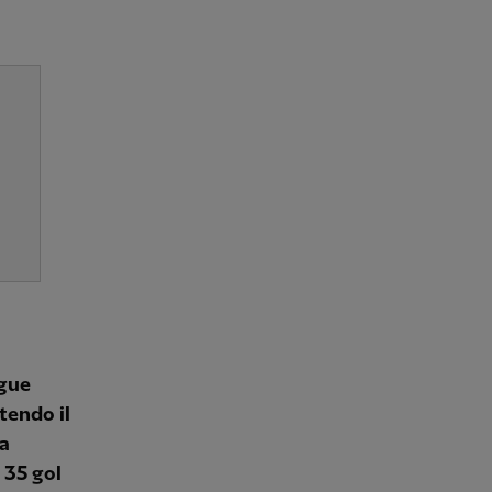
ague
tendo il
La
 35 gol