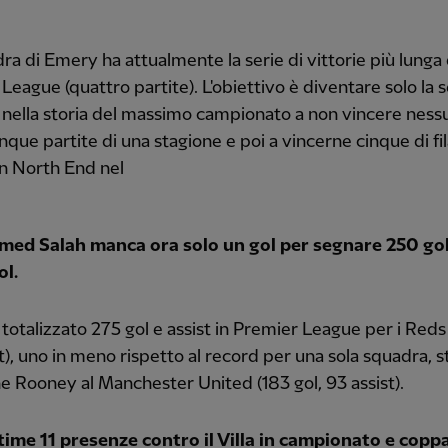
ra di Emery ha attualmente la serie di vittorie più lunga 
League (quattro partite). L'obiettivo è diventare solo la
nella storia del massimo campionato a non vincere ness
nque partite di una stagione e poi a vincerne cinque di fi
on North End nel
ed Salah manca ora solo un gol per segnare 250 gol 
ol.
 totalizzato 275 gol e assist in Premier League per i Reds 
t), uno in meno rispetto al record per una sola squadra, st
 Rooney al Manchester United (183 gol, 93 assist).
time 11 presenze contro il Villa in campionato e coppa