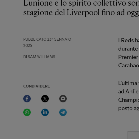
L'unione e lo spirito collettivo sono i fattori trainanti dell'impressionante
stagione del Liverpool fino ad oggi
PUBBLICATO
23º GENNAIO
I Reds h
2025
durante 
Premier 
DI SAM WILLIAMS
Carabao 
L'ultima 
CONDIVIDERE
ad Anfie
Facebook
Twitter
Email
Champion
posto ag
WhatsApp
LinkedIn
Telegram