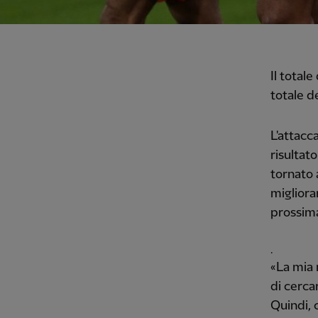
Il totale
totale d
L'attacc
risultat
tornato 
migliora
prossima
.
«La mia 
di cerca
Quindi, 