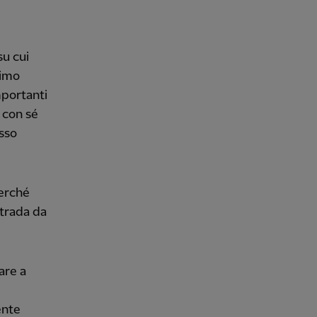
su cui
rimo
mportanti
 con sé
sso
perché
strada da
are a
ente