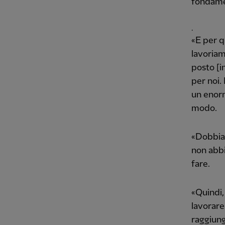
fondame
.
«E per q
lavoriam
posto [i
per noi.
un enorm
modo.
«Dobbiam
non abbi
fare.
«Quindi,
lavorar
raggiung