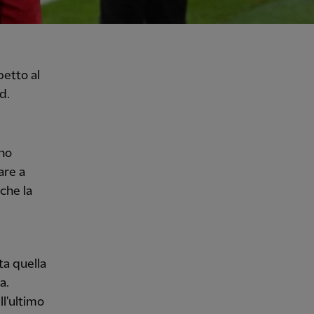
petto al
d.
ono
are a
che la
ta quella
a.
ll'ultimo