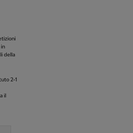
tizioni
 in
i della
tuto 2-1
 il