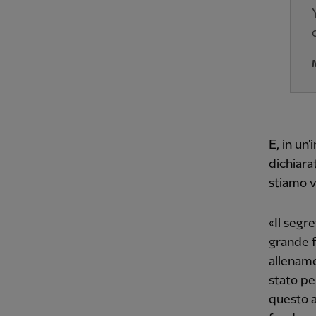
E, in un'
dichiara
stiamo 
«Il segr
grande f
allename
stato pe
questo a