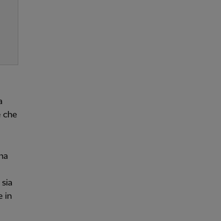
a
e che
na
 sia
 in