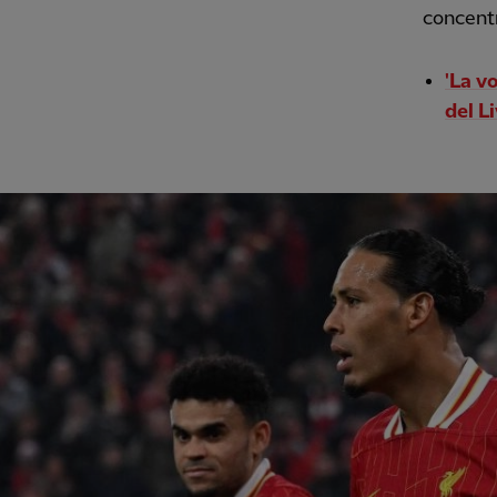
concentr
'La v
del L