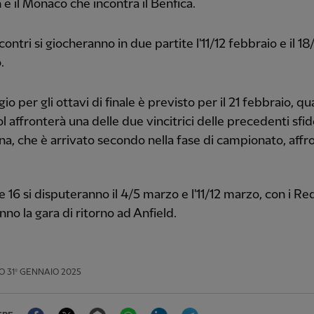
e il Monaco che incontra il Benfica.
ontri si giocheranno in due partite l'11/12 febbraio e il 18
.
gio per gli ottavi di finale è previsto per il 21 febbraio, qu
l affronterà una delle due vincitrici delle precedenti sfide
na, che è arrivato secondo nella fase di campionato, affro
e 16 si disputeranno il 4/5 marzo e l'11/12 marzo, con i Re
nno la gara di ritorno ad Anfield.
O
31º GENNAIO 2025
Facebook
Twitter
Email
WhatsApp
LinkedIn
Telegram