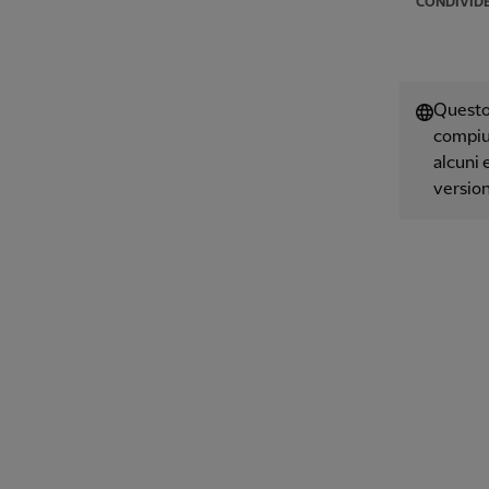
CONDIVID
Questo 
compiut
alcuni 
version