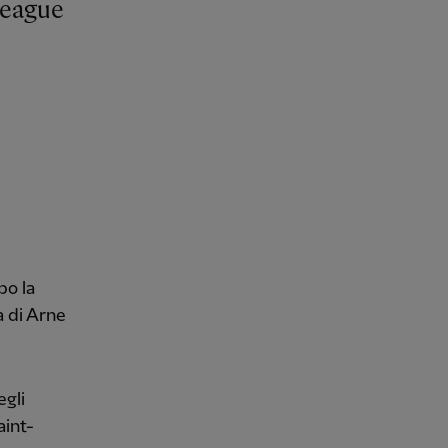
po la
a di Arne
gli
aint-