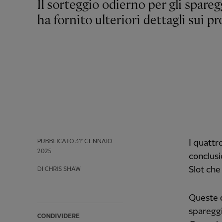
Il sorteggio odierno per gli spareggi a eliminazione diretta di Champions League
ha fornito ulteriori dettagli sui p
PUBBLICATO
31º GENNAIO
I quattro
2025
conclusi
Slot che 
DI CHRIS SHAW
Queste 
spareggi 
CONDIVIDERE