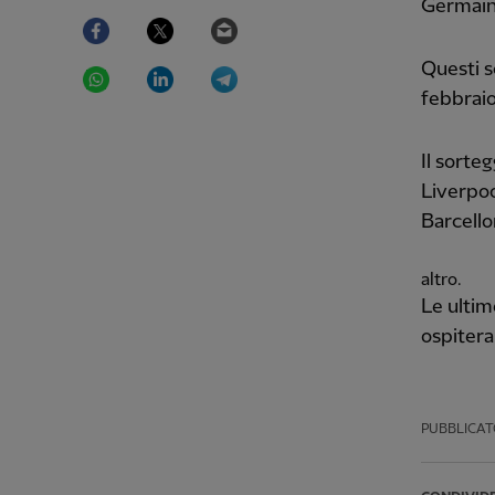
Germain 
Facebook
Twitter
Email
WhatsApp
LinkedIn
Telegram
Questi sc
febbraio
Il sorteg
Liverpoo
Barcello
altro.
Le ultim
ospitera
PUBBLICAT