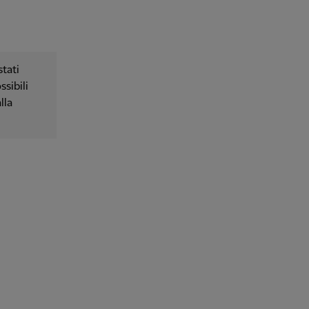
tati
ssibili
lla