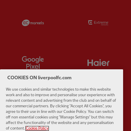
Partner:
EC Markets
Partner:
E
Partner:
Google Pixel
Partner:
H
COOKIES ON liverpoolfc.com
We use cookies and similar technologies to make this website
work and also to improve and personalise your experience with
Partner:
Husqvarna
Partner:
Ja
relevant content and advertising from the club and on behalf of
our commercial partners. By clicking "Accept All Cookies", you
agree to their use in line with our Cookie Policy. You can switch
off non essential cookies using "Manage Settings" but this may
affect the functionality of the website and any personalisation
of content.
Cookie Policy