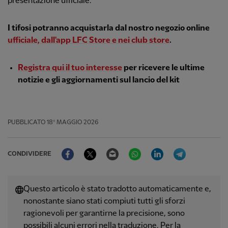
presentazione ufficiale.
I tifosi potranno acquistarla dal nostro
negozio online
ufficiale, dall'app
LFC Store
e nei club store
.
Registra qui il tuo interesse
per ricevere le ultime
notizie e gli aggiornamenti sul lancio del kit
PUBBLICATO
18º MAGGIO 2026
Facebook
Twitter
Email
WhatsApp
LinkedIn
Telegram
CONDIVIDERE
Questo articolo è stato tradotto automaticamente e,
nonostante siano stati compiuti tutti gli sforzi
ragionevoli per garantirne la precisione, sono
possibili alcuni errori nella traduzione. Per la