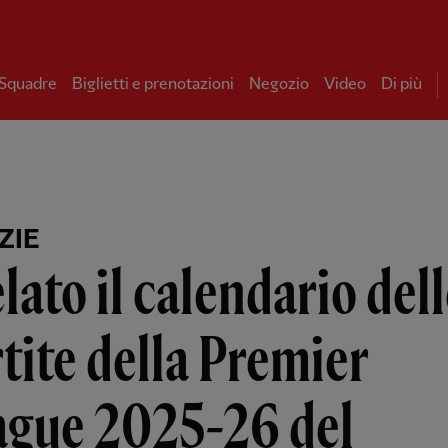
 Squadre
Biglietti e prenotazioni
Negozio
Video
Di più
ZIE
lato il calendario del
tite della Premier
ague 2025-26 del