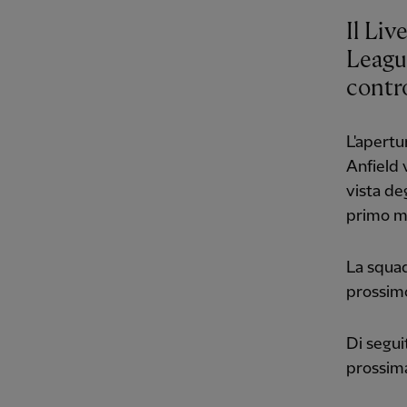
Il Liv
Leagu
contr
L'apertu
Anfield 
vista de
primo m
La squad
prossim
Di segui
prossim