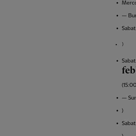
Merco
— Bur
Sabat
)
Sabat
feb
(15:0
— Sun
)
Sabat