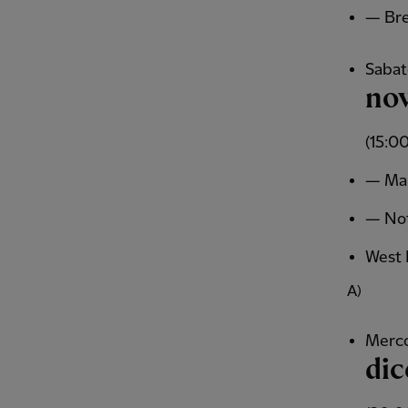
— Bre
Sabat
no
(15:00
— Man
— Not
West 
A)
Merco
di