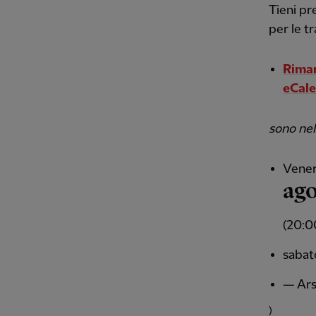
Tieni pr
per le t
Riman
eCalen
sono nel
Vener
ago
(20:0
sabat
— Ars
)