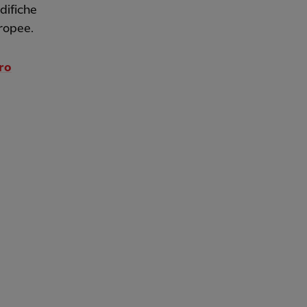
odifiche
uropee.
ro