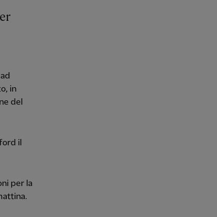
ier
 ad
o, in
ine del
ord il
ni per la
attina.