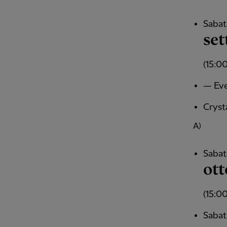
Sabat
se
(15:0
— Eve
Crysta
A)
Sabat
ott
(15:0
Sabat