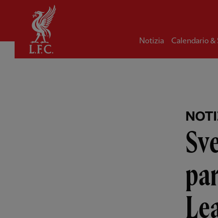
Iniziale
Notizia
Calendario &
NOTI
Sve
par
Le