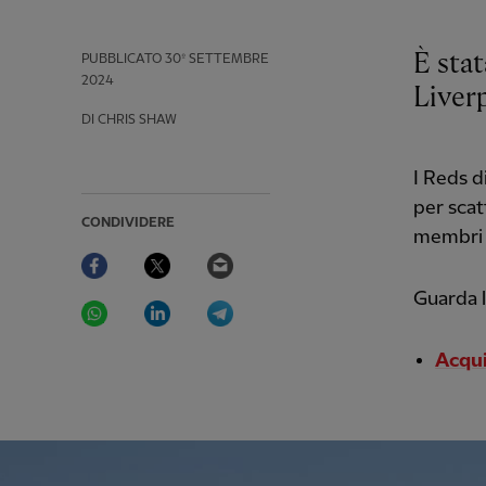
È stat
PUBBLICATO
30º SETTEMBRE
2024
Liverp
DI CHRIS SHAW
I Reds d
per scat
CONDIVIDERE
membri d
Facebook
Twitter
Email
Guarda l
WhatsApp
LinkedIn
Telegram
Acqui