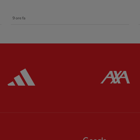
9 ore fa
ered
Partner:
Adidas
Pa
Partner:
EC Markets
Partner:
Extreme
Partner:
Google