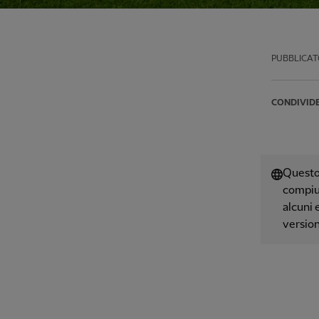
PUBBLICAT
CONDIVID
Questo 
compiut
alcuni 
version