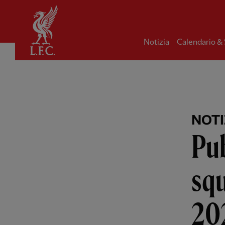
Iniziale
Notizia
Calendario &
NOTI
Pub
squ
20