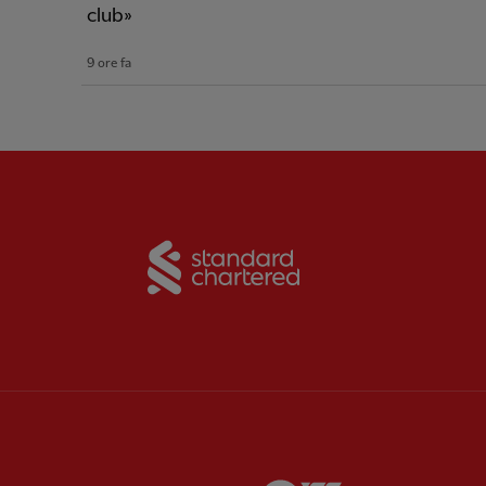
club»
9 ore fa
Partner:
Standard Chart
Partner:
Carlsberg
Partner:
EA Sports