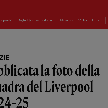
 Squadre
Biglietti e prenotazioni
Negozio
Video
Di più
ZIE
blicata la foto della
adra del Liverpool
24-25