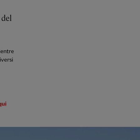
 del
Centre
iversi
qui