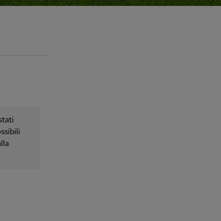
tati
ssibili
lla