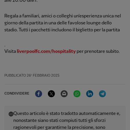
alle 20:00 GMT.
Regala a familiari, amici o colleghi un'esperienza unica nel
giorno della partita in una delle favolose lounge dello
stadio. Tutti i pacchetti includono il biglietto per la partita
.
Visita
liverpoolfc.com/hospitality
per prenotare subito.
PUBBLICATO
26º FEBBRAIO 2025
Facebook
Twitter
Email
WhatsApp
LinkedIn
Telegram
CONDIVIDERE
Questo articolo è stato tradotto automaticamente e,
nonostante siano stati compiuti tutti gli sforzi
ragionevoli per garantirne la precisione, sono