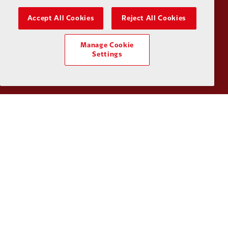
Accept All Cookies
Reject All Cookies
Manage Cookie
Settings
Partner:
Orion
Partner:
P
Partner:
SAS
Partner:
S
Partner:
Tommy Hilfiger
Partner:
T