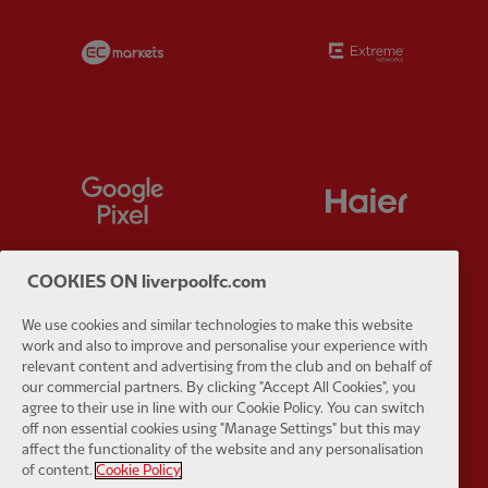
Partner:
EC Markets
Partner:
E
Partner:
Google Pixel
Partner:
H
COOKIES ON liverpoolfc.com
We use cookies and similar technologies to make this website
Partner:
Husqvarna
Partner:
Ja
work and also to improve and personalise your experience with
relevant content and advertising from the club and on behalf of
our commercial partners. By clicking "Accept All Cookies", you
agree to their use in line with our Cookie Policy. You can switch
off non essential cookies using "Manage Settings" but this may
affect the functionality of the website and any personalisation
of content.
Cookie Policy
Partner:
Kodansha
Partner:
L