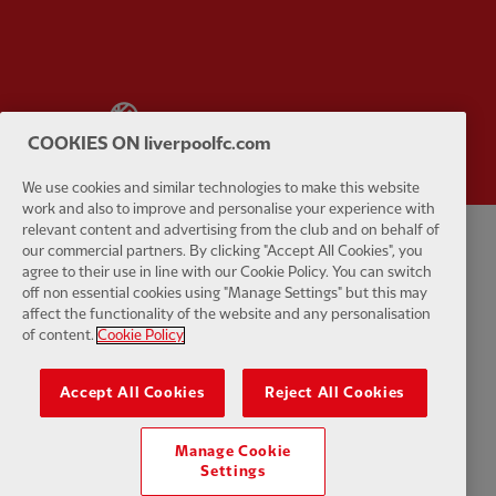
Partner:
Wasabi
COOKIES ON liverpoolfc.com
We use cookies and similar technologies to make this website
work and also to improve and personalise your experience with
relevant content and advertising from the club and on behalf of
our commercial partners. By clicking "Accept All Cookies", you
Politica sulla riservatezza
Termini e Condizioni
Anti schiavitù
agree to their use in line with our Cookie Policy. You can switch
off non essential cookies using "Manage Settings" but this may
Impostazioni dei cookie
Cookie
Aiuto
Contattaci
Accessibilità
affect the functionality of the website and any personalisation
of content.
Cookie Policy
Accept All Cookies
Reject All Cookies
Facebook
LinkedIn
TikTok
Instagram
Twitter
YouTube
One
Manage Cookie
Settings