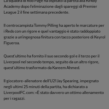
La squadra di Rob Page ha ospitato la partita alla Kirkby
Academy dopo l'eliminazione dagli spareggi di Premier
League 2 il fine settimana precedente.
Il centrocampista Tommy Pilling ha aperto le marcature per
i Reds con un rigore e quel vantaggio è stato raddoppiato
grazie a un'ingegnosa finitura con tacco posteriore di Keyrol
Figueroa.
Quest'ultimo ha fornito il suo secondo gol e il terzo per il
Liverpool nel secondo tempo, seguito da un altro rigore,
quest'ultimo trasformato da Kareem Ahmed.
Il giocatore-allenatore dell'U21 Jay Spearing, impegnato
negli ultimi 25 minuti della partita, ha dichiarato a
LiverpoolFC.com: «È stato davvero un ottimo allenamento
per i ragazzi.