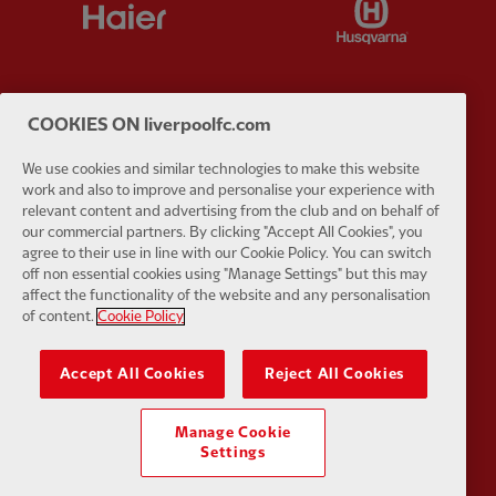
COOKIES ON liverpoolfc.com
Partner:
Japan Airlines
Partner:
K
We use cookies and similar technologies to make this website
work and also to improve and personalise your experience with
relevant content and advertising from the club and on behalf of
our commercial partners. By clicking "Accept All Cookies", you
agree to their use in line with our Cookie Policy. You can switch
off non essential cookies using "Manage Settings" but this may
affect the functionality of the website and any personalisation
Partner:
Lucozade
Partner:
O
of content.
Cookie Policy
Accept All Cookies
Reject All Cookies
Manage Cookie
Partner:
Paypal
Partner:
S
Settings