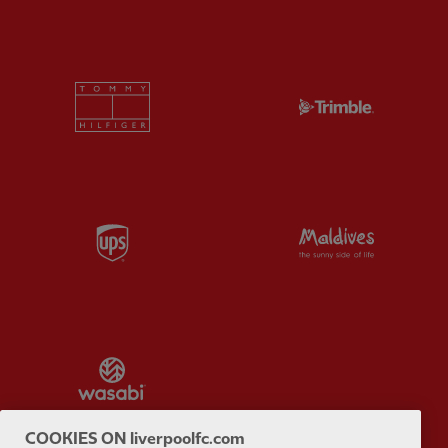
Partner:
Tommy Hilfiger
Partner:
T
Partner:
UPS
Partner:
Vi
Partner:
Wasabi
COOKIES ON liverpoolfc.com