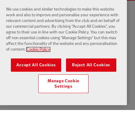
We use cookies and similar technologies to make this website
work and also to improve and personalise your experience with
Politica sulla riservatezza
Termini e Condizioni
Anti schiavitù
relevant content and advertising from the club and on behalf of
our commercial partners. By clicking "Accept All Cookies", you
Impostazioni dei cookie
Cookie
Aiuto
Contattaci
Accessibilità
agree to their use in line with our Cookie Policy. You can switch
off non essential cookies using "Manage Settings" but this may
affect the functionality of the website and any personalisation
of content.
Cookie Policy
Facebook
LinkedIn
TikTok
Instagram
Twitter
YouTube
One
Accept All Cookies
Reject All Cookies
Manage Cookie
Settings
Download the official LFC app
© Copyright 2024 Liverpool Football Club e Athletic Grounds Limited.