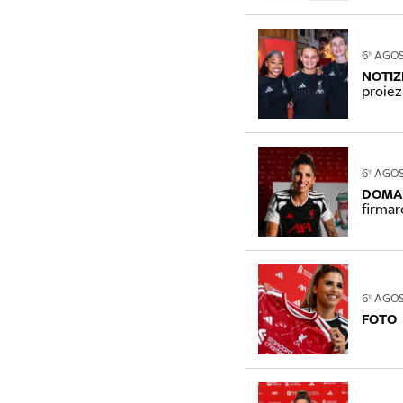
6º AGO
NOTIZ
proiez
6º AGO
DOMAN
firmar
6º AGO
FOTO