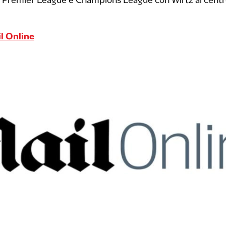
di Premier League e Champions League con Wirtz al centro
l Online