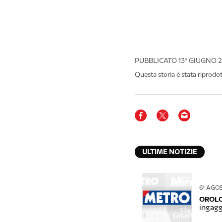
PUBBLICATO
13º GIUGNO 
Questa storia è stata riprodo
ULTIME NOTIZIE
6º AGO
OROLO
ingagg