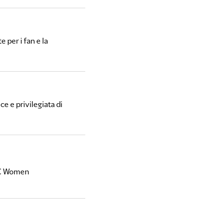
 per i fan e la
ce e privilegiata di
 FC Women