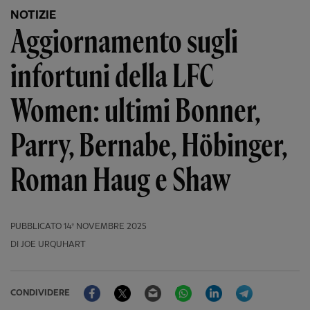
NOTIZIE
Aggiornamento sugli
infortuni della LFC
Women: ultimi Bonner,
Parry, Bernabe, Höbinger,
Roman Haug e Shaw
PUBBLICATO
14º NOVEMBRE 2025
DI JOE URQUHART
Facebook
Twitter
Email
WhatsApp
LinkedIn
Telegram
CONDIVIDERE