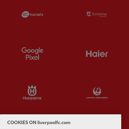
Partner:
EC Markets
Partner:
E
Partner:
Google Pixel
Partner:
H
Partner:
Husqvarna
Partner:
Ja
COOKIES ON liverpoolfc.com
Partner:
Kodansha
Partner:
L