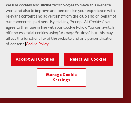
We use cookies and similar technologies to make this website
work and also to improve and personalise your experience with
relevant content and advertising from the club and on behalf of
our commercial partners. By clicking "Accept All Cookies", you
agree to their use in line with our Cookie Policy. You can switch
off non essential cookies using "Manage Settings" but this may
Partner:
Orion
Partner:
P
affect the functionality of the website and any personalisation
of content.
Cookie Policy
Accept All Cookies
Reject All Cookies
Manage Cookie
Partner:
SAS
Partner:
S
Settings
Partner:
Tommy Hilfiger
Partner:
T