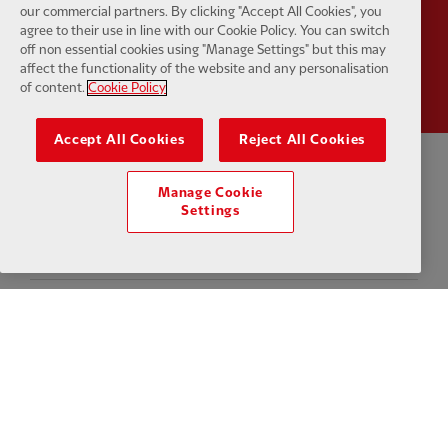
our commercial partners. By clicking "Accept All Cookies", you
agree to their use in line with our Cookie Policy. You can switch
Partner:
Wasabi
off non essential cookies using "Manage Settings" but this may
affect the functionality of the website and any personalisation
of content.
Cookie Policy
Accept All Cookies
Reject All Cookies
Politica sulla riservatezza
Termini e Condizioni
Anti schiavitù
Manage Cookie
Settings
Impostazioni dei cookie
Cookie
Aiuto
Contattaci
Accessibilità
Facebook
LinkedIn
TikTok
Instagram
Twitter
YouTube
One