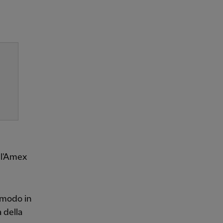
ll'Amex
 modo in
a della