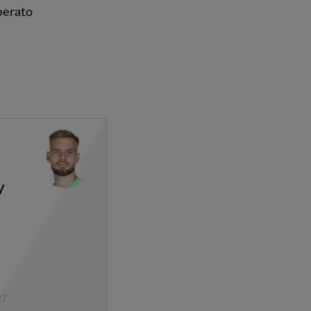
perato
v
27