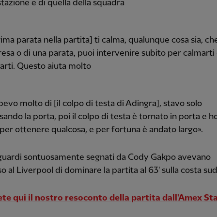
tazione e di quella della squadra
ima parata nella partita] ti calma, qualunque cosa sia, che 
resa o di una parata, puoi intervenire subito per calmarti
rti. Questo aiuta molto
evo molto di [il colpo di testa di Adingra], stavo solo
ando la porta, poi il colpo di testa è tornato in porta e ho
per ottenere qualcosa, e per fortuna è andato largo».
guardi sontuosamente segnati da Cody Gakpo avevano
 al Liverpool di dominare la partita al 63' sulla costa sud
te qui il nostro resoconto della partita dall'Amex St