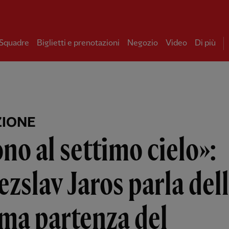
 Squadre
Biglietti e prenotazioni
Negozio
Video
Di più
ZIONE
no al settimo cielo»:
ezslav Jaros parla del
ma partenza del