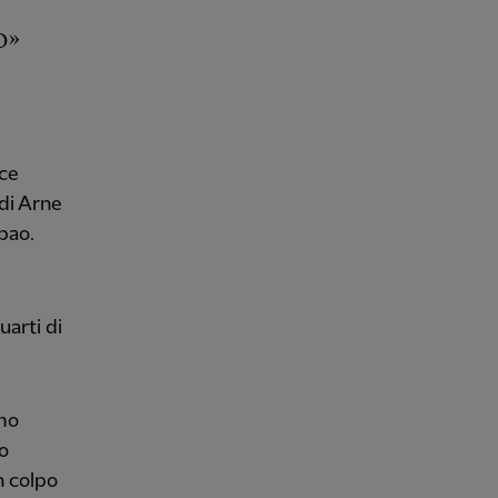
o»
ace
 di Arne
bao.
arti di
imo
po
un colpo