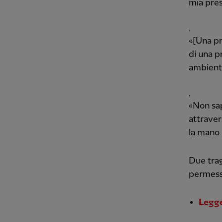
mia pres
.
«[Una pr
di una p
ambienta
.
«Non sap
attravers
la mano 
Due tra
permesso
Legge