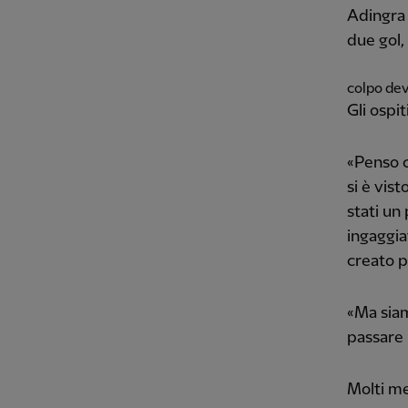
Adingra 
due gol,
colpo dev
Gli ospit
«Penso c
si è vis
stati un 
ingaggia
creato p
«Ma siam
passare 
Molti m