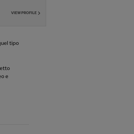
VIEW PROFILE
uel tipo
detto
eo e