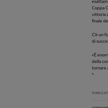
esattame
Coppa C
vittoria
finale d
C'è un f
di succe
«È enorm
della co
tornare
».
PUBBLICAT