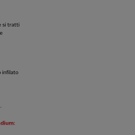
si tratti
 e
 infilato
.
adium: