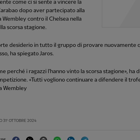
nte come ci si sente a vincere la
arabao dopo aver partecipato alla
 a Wembley contro il Chelsea nella
ella scorsa stagione.
orte desiderio in tutto il gruppo di provare nuovamente q
sso, ha spiegato Jaros.
e perché i ragazzi l'hanno vinto la scorsa stagione», ha 
mpetizione. «Tutti vogliono continuare a difendere il trof
 a Wembley
O
31º OTTOBRE 2024
Facebook
Twitter
Email
WhatsApp
LinkedIn
Telegram