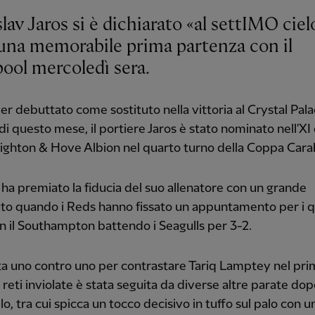
lav Jaros si è dichiarato «al settIMO ciel
una memorabile prima partenza con il
pool mercoledì sera.
r debuttato come sostituto nella vittoria al Crystal Pal
o di questo mese, il portiere Jaros è stato nominato nell'XI
righton & Hove Albion nel quarto turno della Coppa Cara
o ha premiato la fiducia del suo allenatore con un grande
to quando i Reds hanno fissato un appuntamento per i qu
on il Southampton battendo i Seagulls per 3-2.
a uno contro uno per contrastare Tariq Lamptey nel pr
reti inviolate è stata seguita da diverse altre parate do
llo, tra cui spicca un tocco decisivo in tuffo sul palo con 