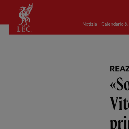
Iniziale
Notizia
Calendario &
REA
«So
Vit
pri