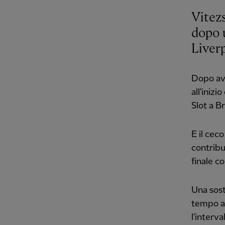
Vitezs
dopo 
Liver
Dopo ave
all'inizi
Slot a B
E il cec
contribu
finale c
Una sost
tempo a 
l'interva