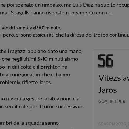
ha poi segnato un rimbalzo, ma Luis Diaz ha subito recu
 ma i Seagulls hanno risposto nuovamente con un
iato di Lamptey al 90° minuto.
i, però, si sono assicurati che la difesa del trofeo continui.
he i ragazzi abbiano dato una mano,
to che negli ultimi 5-10 minuti siamo
po' in difficoltà e il Brighton ha
to alcuni giocatori che ci hanno
Vitezsla
roblemi», riflette Jaros.
Jaros
o riusciti a gestire la situazione e a
GOALKEEPER
in semifinale per il turno successivo».
embri della squadra sanno
SEASON 2026-