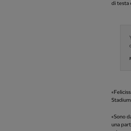
di testa
«Felicis
Stadium
«Sono da
una parti