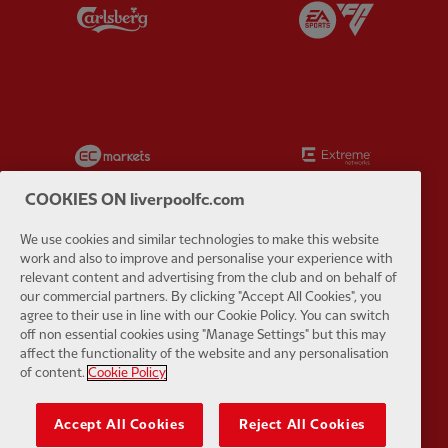
Partner:
Carlsberg
Partner:
E
Partner:
EC Markets
Partner:
E
COOKIES ON liverpoolfc.com
We use cookies and similar technologies to make this website
work and also to improve and personalise your experience with
Partner:
Google Pixel
Partner:
H
relevant content and advertising from the club and on behalf of
our commercial partners. By clicking "Accept All Cookies", you
agree to their use in line with our Cookie Policy. You can switch
off non essential cookies using "Manage Settings" but this may
affect the functionality of the website and any personalisation
of content.
Cookie Policy
Partner:
Husqvarna
Partner:
Ja
Accept All Cookies
Reject All Cookies