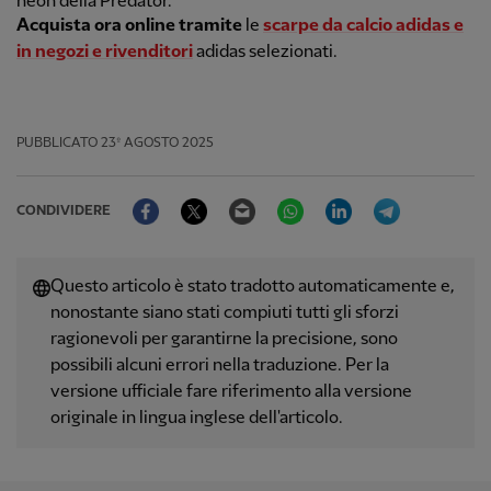
neon della Predator.
Acquista ora online tramite
le
scarpe da calcio adidas
e
in negozi e
rivenditori
adidas selezionati.
PUBBLICATO
23º AGOSTO 2025
Facebook
Twitter
Email
WhatsApp
LinkedIn
Telegram
CONDIVIDERE
Questo articolo è stato tradotto automaticamente e,
nonostante siano stati compiuti tutti gli sforzi
ragionevoli per garantirne la precisione, sono
possibili alcuni errori nella traduzione. Per la
versione ufficiale fare riferimento alla versione
originale in lingua inglese dell'articolo.