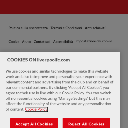
Politica sulla riservatezza
Termini e Condizioni
Anti schiavitù
Impostazioni dei cookie
Cookie
Aiuto
Contattaci
Accessibilità
COOKIES ON liverpoolfc.com
We use cookies and similar technologies to make this website
Facebook
LinkedIn
TikTok
Instagram
Twitter
YouTube
One
work and also to improve and personalise your experience with
relevant content and advertising from the club and on behalf of
our commercial partners. By clicking "Accept All Cookies", you
agree to their use in line with our Cookie Policy. You can switch
off non essential cookies using "Manage Settings" but this may
affect the functionality of the website and any personalisation
Download the official LFC app
of content.
Cookie Policy
Accept All Cookies
Reject All Cookies