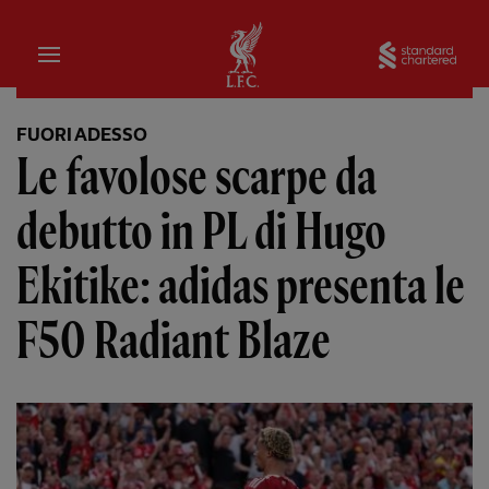
Iniziale
Sta
FUORI ADESSO
Le favolose scarpe da
debutto in PL di Hugo
Ekitike: adidas presenta le
F50 Radiant Blaze