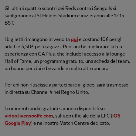
Gli ultimi quattro scontri dei Reds contro i Seagulls si
svolgeranno al St Helens Stadium e inizieranno alle 12.15
BST.
I biglietti rimangono in vendita
qui
e costano 10£ per gli
adulti e 3,50£ per i ragazzi. Puoi anche migliorare la tua
esperienza con GA Plus, che include l'accesso alla lounge
Hall of Fame, un programma gratuito, una scheda del team,
un buono per cibi e bevande e molto altro ancora.
Per chi non riuscisse a partecipare al gioco, sarà trasmesso
in diretta su Channel 4 nel Regno Unito.
I commenti audio gratuiti saranno disponibili su
video.liverpoolfc.com
, sull'app ufficiale della LFC [
iOS
|
Google Play
] e nel nostro Match Centre dedicato.