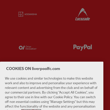
Partner:
Kodansha
Partner:
L
Partner:
Orion
Partner:
P
COOKIES ON liverpoolfc.com
Partner:
SAS
Partner:
S
We use cookies and similar technologies to make this website
work and also to improve and personalise your experience with
relevant content and advertising from the club and on behalf of
our commercial partners. By clicking "Accept All Cookies", you
agree to their use in line with our Cookie Policy. You can switch
off non essential cookies using "Manage Settings" but this may
affect the functionality of the website and any personalisation