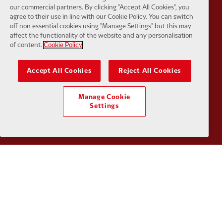
our commercial partners. By clicking "Accept All Cookies", you
Partner:
Husqvarna
Partner:
Ja
agree to their use in line with our Cookie Policy. You can switch
off non essential cookies using "Manage Settings" but this may
affect the functionality of the website and any personalisation
of content.
Cookie Policy
Accept All Cookies
Reject All Cookies
Partner:
Kodansha
Partner:
L
Manage Cookie
Settings
Partner:
Orion
Partner:
P
Partner:
SAS
Partner:
S