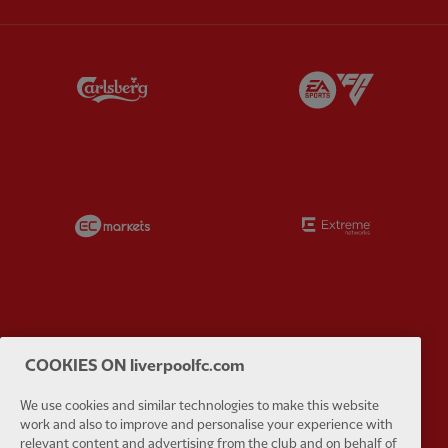
Partner:
Carlsberg
Partner:
E
Partner:
EC Markets
Partner:
E
Partner:
Google Pixel
Partner:
H
COOKIES ON liverpoolfc.com
We use cookies and similar technologies to make this website
work and also to improve and personalise your experience with
relevant content and advertising from the club and on behalf of