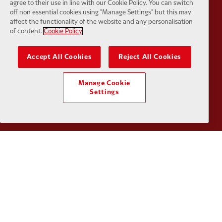
agree to their use in line with our Cookie Policy. You can switch
Partner:
Husqvarna
Partner:
Ja
off non essential cookies using "Manage Settings" but this may
affect the functionality of the website and any personalisation
of content.
Cookie Policy
Accept All Cookies
Reject All Cookies
Partner:
Kodansha
Partner:
L
Manage Cookie
Settings
Partner:
Orion
Partner:
P
Partner:
SAS
Partner:
S