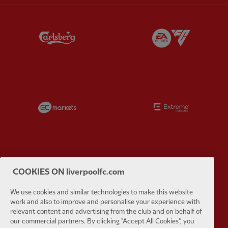
Partner:
Carlsberg
Partner:
E
Partner:
EC Markets
Partner:
E
Partner:
Google Pixel
Partner:
H
COOKIES ON liverpoolfc.com
We use cookies and similar technologies to make this website
work and also to improve and personalise your experience with
relevant content and advertising from the club and on behalf of
our commercial partners. By clicking "Accept All Cookies", you