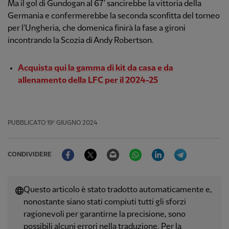
Ma il gol di Gundogan al 67' sancirebbe la vittoria della
Germania e confermerebbe la seconda sconfitta del torneo
per l'Ungheria, che domenica finirà la fase a gironi
incontrando la Scozia di Andy Robertson.
Acquista qui la gamma di kit da casa e da
allenamento della LFC per il 2024-25
PUBBLICATO
19º GIUGNO 2024
Facebook
Twitter
Email
WhatsApp
LinkedIn
Telegram
CONDIVIDERE
Questo articolo è stato tradotto automaticamente e,
nonostante siano stati compiuti tutti gli sforzi
ragionevoli per garantirne la precisione, sono
possibili alcuni errori nella traduzione. Per la