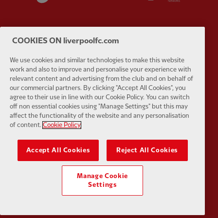
COOKIES ON liverpoolfc.com
Partner:
Google Pixel
Partner:
H
We use cookies and similar technologies to make this website
work and also to improve and personalise your experience with
relevant content and advertising from the club and on behalf of
our commercial partners. By clicking "Accept All Cookies", you
agree to their use in line with our Cookie Policy. You can switch
off non essential cookies using "Manage Settings" but this may
affect the functionality of the website and any personalisation
Partner:
Husqvarna
Partner:
Ja
of content.
Cookie Policy
Accept All Cookies
Reject All Cookies
Manage Cookie
Settings
Partner:
Kodansha
Partner:
L