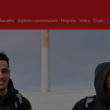
 Squadre
Biglietti e prenotazioni
Negozio
Video
Di più