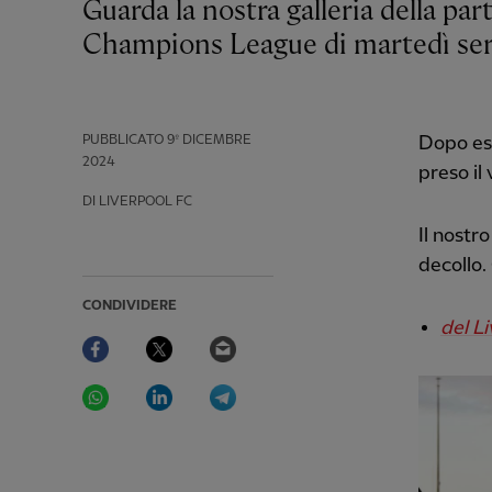
Guarda la nostra galleria della partenza del Liverpool per l'incontro di
Champions League di martedì sera
PUBBLICATO
9º DICEMBRE
Dopo ess
2024
preso il
DI LIVERPOOL FC
Il nostr
decollo.
CONDIVIDERE
del L
Facebook
Twitter
Email
WhatsApp
LinkedIn
Telegram