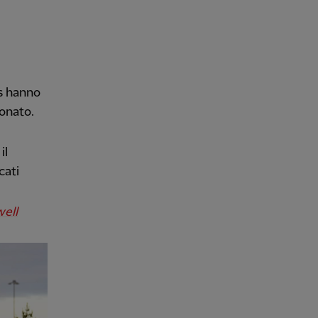
ds hanno
ionato.
il
cati
well