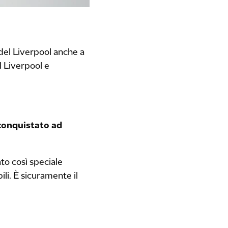
 del Liverpool anche a
l Liverpool e
 conquistato ad
to così speciale
li. È sicuramente il