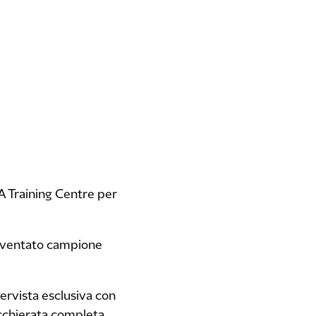
A Training Centre per
 diventato campione
tervista esclusiva con
chierata completa...