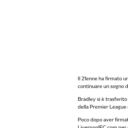
Il 21enne ha firmato u
continuare un sogno d
Bradley si è trasferi
della Premier League c
Poco dopo aver firmato
LiverpoolFC.com per es