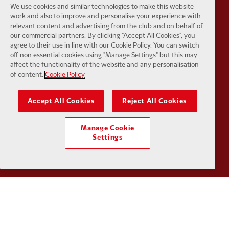
We use cookies and similar technologies to make this website
work and also to improve and personalise your experience with
relevant content and advertising from the club and on behalf of
our commercial partners. By clicking "Accept All Cookies", you
agree to their use in line with our Cookie Policy. You can switch
off non essential cookies using "Manage Settings" but this may
Partner:
UPS
Partner:
Vi
affect the functionality of the website and any personalisation
of content.
Cookie Policy
Accept All Cookies
Reject All Cookies
Manage Cookie
Partner:
Wasabi
Settings
Kebijakan pribadi
syarat dan Ketentuan
Anti perbudakan
Kue
Pengaturan Kue
Membantu
Hubungi kami
Aksesibilitas