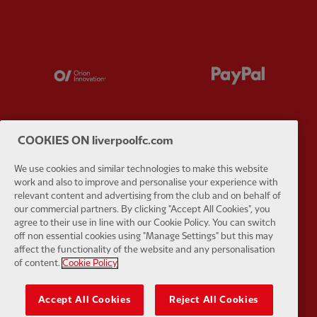
Partner:
Orion
Partner:
P
COOKIES ON liverpoolfc.com
Partner:
SAS
Partner:
S
We use cookies and similar technologies to make this website
work and also to improve and personalise your experience with
relevant content and advertising from the club and on behalf of
our commercial partners. By clicking "Accept All Cookies", you
agree to their use in line with our Cookie Policy. You can switch
off non essential cookies using "Manage Settings" but this may
affect the functionality of the website and any personalisation
Partner:
Tommy Hilfiger
Partner:
T
of content.
Cookie Policy
Accept All Cookies
Reject All Cookies