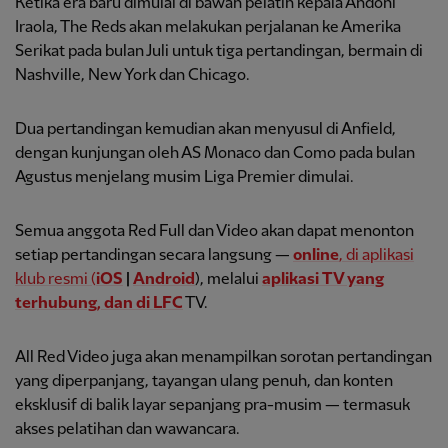
Ketika era baru dimulai di bawah pelatih kepala Andoni
Iraola, The Reds akan melakukan perjalanan ke Amerika
Serikat pada bulan Juli untuk tiga pertandingan, bermain di
Nashville, New York dan Chicago.
Dua pertandingan kemudian akan menyusul di Anfield,
dengan kunjungan oleh AS Monaco dan Como pada bulan
Agustus menjelang musim Liga Premier dimulai.
Semua anggota Red Full dan Video akan dapat menonton
setiap pertandingan secara langsung —
online
, di aplikasi
klub resmi (
iOS
|
Android
), melalui
aplikasi TV yang
terhubung, dan di LFC
TV.
All Red Video juga akan menampilkan sorotan pertandingan
yang diperpanjang, tayangan ulang penuh, dan konten
eksklusif di balik layar sepanjang pra-musim — termasuk
akses pelatihan dan wawancara.