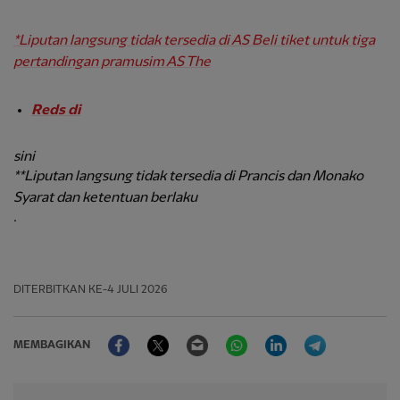
*Liputan langsung tidak tersedia di AS Beli tiket untuk tiga
pertandingan pramusim AS The
Reds di
sini
**Liputan langsung tidak tersedia di Prancis dan Monako
Syarat dan ketentuan berlaku
.
DITERBITKAN
KE-4 JULI 2026
Facebook
Twitter
Email
WhatsApp
LinkedIn
Telegram
MEMBAGIKAN