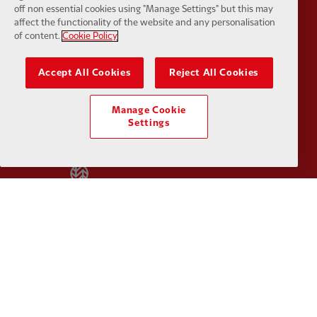
off non essential cookies using "Manage Settings" but this may
affect the functionality of the website and any personalisation
of content.
Cookie Policy
Partner:
UPS
Partner:
Vi
Accept All Cookies
Reject All Cookies
Manage Cookie
Settings
Partner:
Wasabi
Kebijakan pribadi
syarat dan Ketentuan
Anti perbudakan
Kue
Pengaturan Kue
Membantu
Hubungi kami
Aksesibilitas