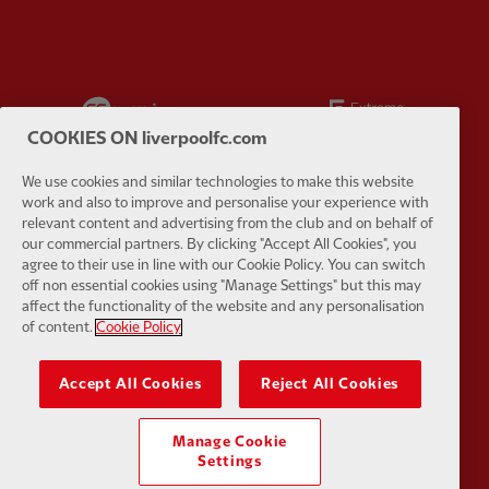
Partner:
EC Markets
Partner:
E
COOKIES ON liverpoolfc.com
We use cookies and similar technologies to make this website
work and also to improve and personalise your experience with
relevant content and advertising from the club and on behalf of
Partner:
Google Pixel
Partner:
H
our commercial partners. By clicking "Accept All Cookies", you
agree to their use in line with our Cookie Policy. You can switch
off non essential cookies using "Manage Settings" but this may
affect the functionality of the website and any personalisation
of content.
Cookie Policy
Accept All Cookies
Reject All Cookies
Partner:
Husqvarna
Partner:
Ja
Manage Cookie
Settings