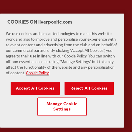
COOKIES ON liverpoolfc.com
Partner:
Google Pixel
Partner:
H
We use cookies and similar technologies to make this website
work and also to improve and personalise your experience with
relevant content and advertising from the club and on behalf of
our commercial partners. By clicking "Accept All Cookies", you
agree to their use in line with our Cookie Policy. You can switch
off non essential cookies using "Manage Settings" but this may
Partner:
Husqvarna
Partner:
Ja
affect the functionality of the website and any personalisation
of content.
Cookie Policy
Accept All Cookies
Reject All Cookies
Manage Cookie
Partner:
Kodansha
Partner:
L
Settings