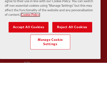
agree to their use in line with our Cookie Policy. You can switch
off non essential cookies using "Manage Settings" but this may
affect the functionality of the website and any personalisation
of content.
Cookie Policy
Accept All Cookies
Reject All Cookies
Partner:
Haier
Partner:
H
Manage Cookie
Settings
Partner:
Japan Airlines
Partner:
K
Partner:
Lucozade
Partner:
O