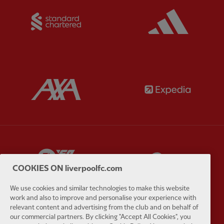
Partner:
Standard Chartered
Partner:
Partner:
AXA
Partner:
Partner:
EA Sports
Partner:
E
COOKIES ON liverpoolfc.com
We use cookies and similar technologies to make this website
work and also to improve and personalise your experience with
relevant content and advertising from the club and on behalf of
our commercial partners. By clicking "Accept All Cookies", you
Partner:
Extreme
Partner:
G